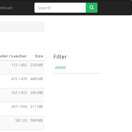
Search
wnload
Filter
eder / Leecher
Size
112 / 455
239 MB
ANIME
472 / 476
448 MB
161 / 413
205 MB
367 / 306
311 MB
58 / 20
589 MB