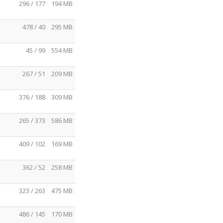
296 / 177
194 MB
478 / 40
295 MB
45 / 99
554 MB
267 / 51
209 MB
376 / 188
309 MB
265 / 373
586 MB
409 / 102
169 MB
362 / 52
258 MB
323 / 263
475 MB
486 / 145
170 MB