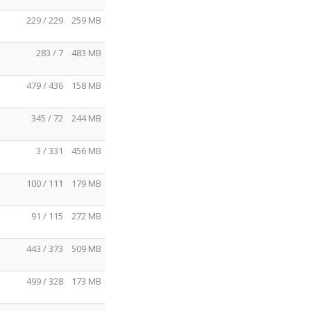
229 / 229
259 MB
283 / 7
483 MB
479 / 436
158 MB
345 / 72
244 MB
3 / 331
456 MB
100 / 111
179 MB
91 / 115
272 MB
443 / 373
509 MB
499 / 328
173 MB