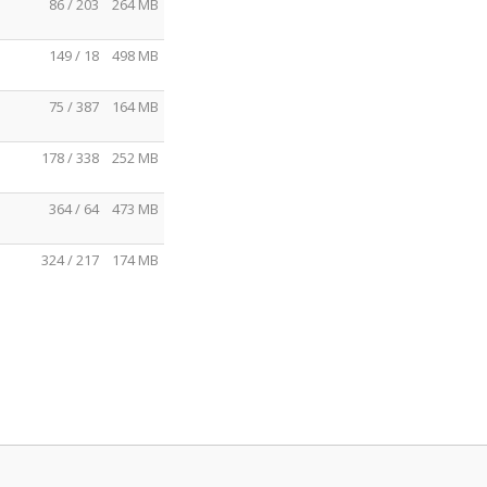
86 / 203
264 MB
149 / 18
498 MB
75 / 387
164 MB
178 / 338
252 MB
364 / 64
473 MB
324 / 217
174 MB