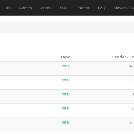
HD
Games
Apps
XXX
Cinema
FAQ
How to Do
Type
Seeder / L
Retail
47
Retail
15
Retail
38
Retail
12
Retail
21