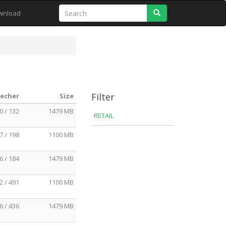
Search
wnload
Filter
eecher
Size
0 / 132
1479 MB
RETAIL
7 / 198
1100 MB
6 / 184
1479 MB
2 / 491
1100 MB
6 / 436
1479 MB