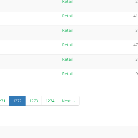
Retail
2
Retail
41
Retail
3
Retail
47
Retail
3
Retail
9
(current)
271
1272
1273
1274
Next →