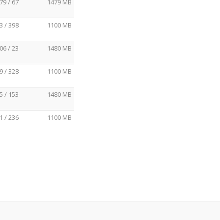
79 / 67
1479 MB
3 / 398
1100 MB
06 / 23
1480 MB
9 / 328
1100 MB
5 / 153
1480 MB
1 / 236
1100 MB