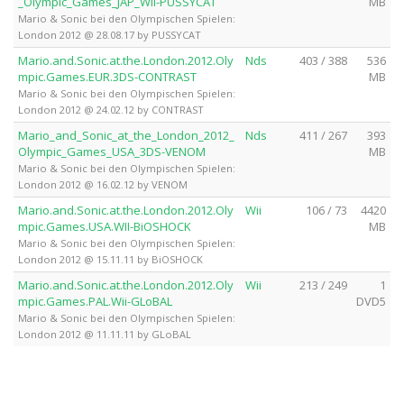
_Olympic_Games_JAP_Wii-PUSSYCAT
MB
Mario & Sonic bei den Olympischen Spielen:
London 2012 @ 28.08.17 by PUSSYCAT
Mario.and.Sonic.at.the.London.2012.Oly
Nds
403 / 388
536
mpic.Games.EUR.3DS-CONTRAST
MB
Mario & Sonic bei den Olympischen Spielen:
London 2012 @ 24.02.12 by CONTRAST
Mario_and_Sonic_at_the_London_2012_
Nds
411 / 267
393
Olympic_Games_USA_3DS-VENOM
MB
Mario & Sonic bei den Olympischen Spielen:
London 2012 @ 16.02.12 by VENOM
Mario.and.Sonic.at.the.London.2012.Oly
Wii
106 / 73
4420
mpic.Games.USA.WII-BiOSHOCK
MB
Mario & Sonic bei den Olympischen Spielen:
London 2012 @ 15.11.11 by BiOSHOCK
Mario.and.Sonic.at.the.London.2012.Oly
Wii
213 / 249
1
mpic.Games.PAL.Wii-GLoBAL
DVD5
Mario & Sonic bei den Olympischen Spielen:
London 2012 @ 11.11.11 by GLoBAL