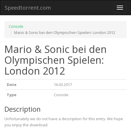
Speedtorrent.com
Toggl
naviga
Console
Mario & Sonic bei den Olympischen Spielen: London 2012
Mario & Sonic bei den
Olympischen Spielen:
London 2012
Date
16.03.2017
Type
Console
Description
Unfortunately we do not have a description for this entry. We hope
you enjoy the download.