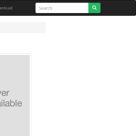
Search
wnload