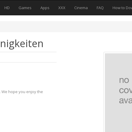
HD
Games
Apps
XXX
Cinema
FAQ
How to Do
nigkeiten
y. We hope you enjoy the