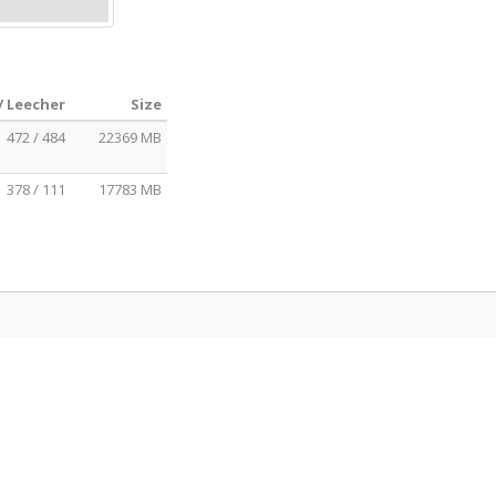
/ Leecher
Size
472 / 484
22369 MB
378 / 111
17783 MB