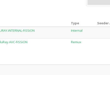
Type
Seeder 
LURAY.iNTERNAL-FiSSiON
Internal
BluRay.AVC-FiSSiON
Remux