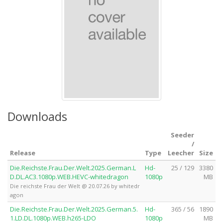
Downloads
Seeder
/
Release
Type
Leecher
Size
Die.Reichste.Frau.Der.Welt.2025.German.L
Hd-
25 / 129
3380
D.DL.AC3.1080p.WEB.HEVC-whitedragon
1080p
MB
Die reichste Frau der Welt @ 20.07.26 by whitedr
agon
Die.Reichste.Frau.Der.Welt.2025.German.5.
Hd-
365 / 56
1890
1.LD.DL.1080p.WEB.h265-LDO
1080p
MB