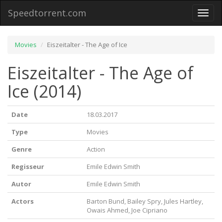
Speedtorrent.com
Toggl
naviga
Movies
Eiszeitalter - The Age of Ice
Eiszeitalter - The Age of
Ice (2014)
Date
18.03.2017
Type
Movies
Genre
Action
Regisseur
Emile Edwin Smith
Autor
Emile Edwin Smith
Actors
Barton Bund, Bailey Spry, Jules Hartley,
Owais Ahmed, Joe Cipriano