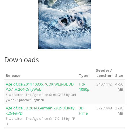
Downloads
Seeder /
Release
Type
Leecher
Size
Age.of.Ice.2014.1080p.PCOK.WEB-DL.DD
Hd-
340 / 442
4750
P.5.1.H.264-OnlyWeb
1080p
MB
Eiszeitalter - The Age of Ice @ 06.02.25 by Onl
yWeb - Sprache: Englisch
Age.of.Ice.3D.2014.German.720p.BluRay.
3D
372 / 448
2738
x264-iFPD
Filme
MB
Eiszeitalter - The Age of Ice @ 17.01.15 by iFP
D