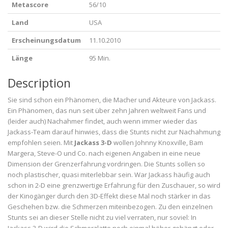
Metascore
56/10
Land
USA
Erscheinungsdatum
11.10.2010
Länge
95 Min.
Description
Sie sind schon ein Phänomen, die Macher und Akteure von Jackass.
Ein Phänomen, das nun seit über zehn Jahren weltweit Fans und
(leider auch) Nachahmer findet, auch wenn immer wieder das
Jackass-Team darauf hinwies, dass die Stunts nicht zur Nachahmung
empfohlen seien. Mit
Jackass 3-D
wollen Johnny Knoxville, Bam
Margera, Steve-O und Co. nach eigenen Angaben in eine neue
Dimension der Grenzerfahrung vordringen. Die Stunts sollen so
noch plastischer, quasi miterlebbar sein. War Jackass häufig auch
schon in 2-D eine grenzwertige Erfahrung für den Zuschauer, so wird
der Kinogänger durch den 3D-Effekt diese Mal noch stärker in das
Geschehen bzw. die Schmerzen miteinbezogen. Zu den einzelnen
Stunts sei an dieser Stelle nicht zu viel verraten, nur soviel: In