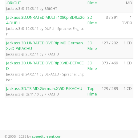
-BRiGHT
Filme
MB
Jackass 3 @ 17.03.11 by BRiGHT
Jackass.3D.UNRATED.MULTi.1080p.BD9.x26
3D
3 / 391
1
4-DUPLI
Filme
DVD9
Jackass 3 @ 10.03.11 by DUPLI - Sprache: Englisc
h
Jackass.3D.UNRATED.DVDRip.MD.German.
3D
127 / 202
1 CD
XviD-PiKACHU
Filme
Jackass 3 @ 25.02.11 by PiKACHU
Jackass.3D.UNRATED.DVDRip.XviD-DEFACE
3D
373 / 469
1 CD
D
Filme
Jackass 3 @ 24.02.11 by DEFACED - Sprache: Engl
isch
Jackass.3D.TS.MD.German.XViD-PiKACHU
Top
129 / 289
1 CD
Filme
Jackass 3 @ 02.11.10 by PiKACHU
© 2005 - 2025 by
speedtorrent.com