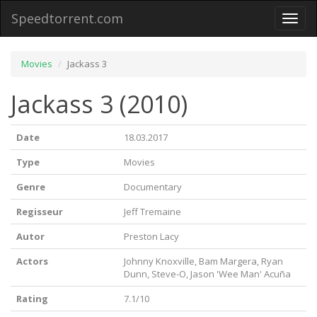
Speedtorrent.com
Toggl
naviga
Movies
Jackass 3
Jackass 3 (2010)
Date
18.03.2017
Type
Movies
Genre
Documentary
Regisseur
Jeff Tremaine
Autor
Preston Lacy
Actors
Johnny Knoxville, Bam Margera, Ryan
Dunn, Steve-O, Jason 'Wee Man' Acuña
Rating
7.1/10