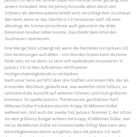
Jackass 3-D wird die Schmerzlatte noch einmal höher gehängt oder
anders formuliert: Was für Johnny Knoxville allein durch den
Schmerz als atemberaubend erlebt wird, verschlägt dem Zuschauer
den Atem, wenn er das Gleiche in 3-D bestaunen darf. Ob man
allerdings die Schmerzensschreie auch gekonnt in die dritte
Dimension hinüber retten konnte, dass bleibt dem Urteil des
Zuschauers überlassen.
Eine Menge Stolz schwingt mit, wenn die Darsteller von Jackass 3-D
ihre Verletzungen aufzählen – von Wunden lecken kann da keine
Rede sein, es sei denn, es lässt sich spektakulär inszenieren. In
Jackass 3-D ist dies Aufnahmen mit Phantom-
Hochgeschwindigkeitsstil zu verdanken.
Nach einer Serie auf MTV über drei Staffeln und einem Film, der als
krönender Abschluss gedacht war, war weiterhin nicht Schluss, zu
verlockend die Aussicht auf weiteren Schmerz und noch größeren
Kommerz. So spielte Jackass: The Movie bei geschätzten fünf
Millionen Dollar Produktionskosten knapp 65 Millionen Dollar
weltweit ein. Und auch der zweite Teil, Jackass: Nummer 2, der schon
ein weit größeres Budget aufwies mit knapp 30 Millionen Dollar, war
mit ca. 84 Millionen Dollar ein kommerzieller Erfolg. Man kann also
berechtigterweise davon ausgehen, dass mit Jackass 3-D auch