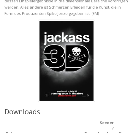
dessen Einspielergebnisse in dreidimensionale Bereiche vordringen
werden. Alles andere ist Schmerzen Erleiden für die Kunst, die in
Form des Produzenten Spike Jonze gegeben ist. (EM)
Downloads
Seeder
/