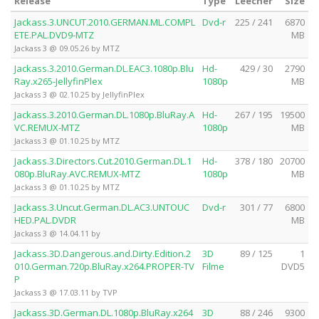
Release
Type
Leecher
Size
Jackass.3.UNCUT.2010.GERMAN.ML.COMPL
Dvd-r
225 / 241
6870
ETE.PAL.DVD9-MTZ
MB
Jackass 3 @ 09.05.26 by MTZ
Jackass.3.2010.German.DL.EAC3.1080p.Blu
Hd-
429 / 30
2790
Ray.x265-JellyfinPlex
1080p
MB
Jackass 3 @ 02.10.25 by JellyfinPlex
Jackass.3.2010.German.DL.1080p.BluRay.A
Hd-
267 / 195
19500
VC.REMUX-MTZ
1080p
MB
Jackass 3 @ 01.10.25 by MTZ
Jackass.3.Directors.Cut.2010.German.DL.1
Hd-
378 / 180
20700
080p.BluRay.AVC.REMUX-MTZ
1080p
MB
Jackass 3 @ 01.10.25 by MTZ
Jackass.3.Uncut.German.DL.AC3.UNTOUC
Dvd-r
301 / 77
6800
HED.PAL.DVDR
MB
Jackass 3 @ 14.04.11 by
Jackass.3D.Dangerous.and.Dirty.Edition.2
3D
89 / 125
1
010.German.720p.BluRay.x264.PROPER-TV
Filme
DVD5
P
Jackass 3 @ 17.03.11 by TVP
Jackass.3D.German.DL.1080p.BluRay.x264
3D
88 / 246
9300