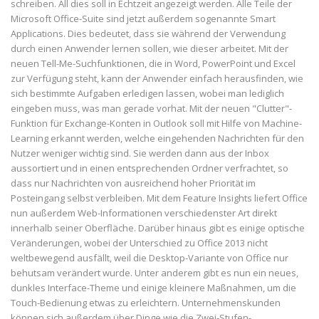
schreiben. All dies soll in Echtzeit angezeigt werden. Alle Teile der
Microsoft Office-Suite sind jetzt außerdem sogenannte Smart
Applications. Dies bedeutet, dass sie während der Verwendung
durch einen Anwender lernen sollen, wie dieser arbeitet. Mit der
neuen Tell-Me-Suchfunktionen, die in Word, PowerPoint und Excel
zur Verfügung steht, kann der Anwender einfach herausfinden, wie
sich bestimmte Aufgaben erledigen lassen, wobei man lediglich
eingeben muss, was man gerade vorhat. Mit der neuen "Clutter"-
Funktion für Exchange-Konten in Outlook soll mit Hilfe von Machine-
Learning erkannt werden, welche eingehenden Nachrichten für den
Nutzer weniger wichtig sind. Sie werden dann aus der Inbox
aussortiert und in einen entsprechenden Ordner verfrachtet, so
dass nur Nachrichten von ausreichend hoher Priorität im
Posteingang selbst verbleiben. Mit dem Feature Insights liefert Office
nun außerdem Web-Informationen verschiedenster Art direkt
innerhalb seiner Oberfläche. Darüber hinaus gibt es einige optische
Veränderungen, wobei der Unterschied zu Office 2013 nicht
weltbewegend ausfällt, weil die Desktop-Variante von Office nur
behutsam verändert wurde. Unter anderem gibt es nun ein neues,
dunkles Interface-Theme und einige kleinere Maßnahmen, um die
Touch-Bedienung etwas zu erleichtern. Unternehmenskunden
können sich außerdem über Dinge wie die Zwei-Stufen-