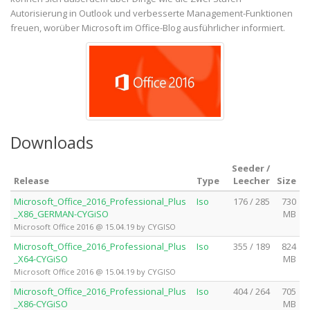
Autorisierung in Outlook und verbesserte Management-Funktionen
freuen, worüber Microsoft im Office-Blog ausführlicher informiert.
Downloads
Seeder /
Release
Type
Leecher
Size
Microsoft_Office_2016_Professional_Plus
Iso
176 / 285
730
_X86_GERMAN-CYGiSO
MB
Microsoft Office 2016 @ 15.04.19 by CYGISO
Microsoft_Office_2016_Professional_Plus
Iso
355 / 189
824
_X64-CYGiSO
MB
Microsoft Office 2016 @ 15.04.19 by CYGISO
Microsoft_Office_2016_Professional_Plus
Iso
404 / 264
705
_X86-CYGiSO
MB