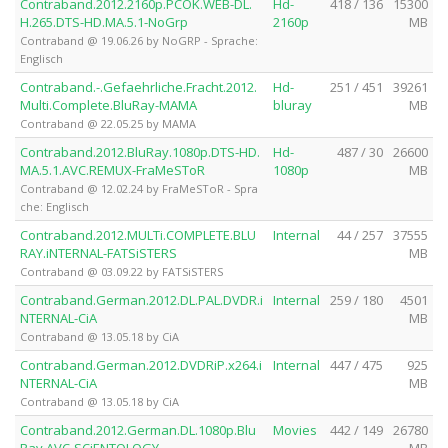
Contraband.2012.2160p.PCOK.WEB-DL.
Hd-
418 / 136
15300
H.265.DTS-HD.MA.5.1-NoGrp
2160p
MB
Contraband @ 19.06.26 by NoGRP - Sprache:
Englisch
Contraband.-.Gefaehrliche.Fracht.2012.
Hd-
251 / 451
39261
Multi.Complete.BluRay-MAMA
bluray
MB
Contraband @ 22.05.25 by MAMA
Contraband.2012.BluRay.1080p.DTS-HD.
Hd-
487 / 30
26600
MA.5.1.AVC.REMUX-FraMeSToR
1080p
MB
Contraband @ 12.02.24 by FraMeSToR - Spra
che: Englisch
Contraband.2012.MULTi.COMPLETE.BLU
Internal
44 / 257
37555
RAY.iNTERNAL-FATSiSTERS
MB
Contraband @ 03.09.22 by FATSiSTERS
Contraband.German.2012.DL.PAL.DVDR.i
Internal
259 / 180
4501
NTERNAL-CiA
MB
Contraband @ 13.05.18 by CiA
Contraband.German.2012.DVDRiP.x264.i
Internal
447 / 475
925
NTERNAL-CiA
MB
Contraband @ 13.05.18 by CiA
Contraband.2012.German.DL.1080p.Blu
Movies
442 / 149
26780
Ray.AVC-SCiENTOLOGY
MB