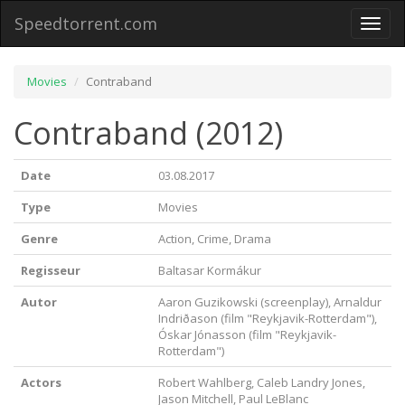
Speedtorrent.com
Toggl
naviga
Movies
Contraband
Contraband (2012)
Date
03.08.2017
Type
Movies
Genre
Action, Crime, Drama
Regisseur
Baltasar Kormákur
Autor
Aaron Guzikowski (screenplay), Arnaldur
Indriðason (film "Reykjavik-Rotterdam"),
Óskar Jónasson (film "Reykjavik-
Rotterdam")
Actors
Robert Wahlberg, Caleb Landry Jones,
Jason Mitchell, Paul LeBlanc