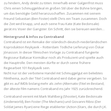
zu hindern, Andy direkt zu töten. Innerhalb einer Galgenfrist muss
Chris einen Schmuggeldeal im großen Stil über die Bühne bringen,
um das benötigte Geld heranzuschaffen. Zusammen mit seinem
Freund Sebastian (Ben Foster) stellt Chris ein Team zusammen. Doch
die Zeit wird knapp, und auch seine Frau Kate (Kate Beckinsale)
gerät ins Visier der Gangster. Ein Schritt, den sie bereuen werden…
Hintergrund & Infos zu Contraband
Contraband ist ein Remake der isländisch-deutsch-niederländischen
Koproduktion Reykjavik – Rotterdam: Tödliche Lieferung von Óskar
Jónasson. In dieser filmischen Vorlage zu Contraband fungierte
Regisseur Baltasar Kormákur noch als Produzent und spielte auch
die Hauptrolle. Den meisten dürfte er durch seine frühere
Regiearbeit 101 Reykjavík sein.
Nicht nur ist der verbotene Handel mit Schmuggelgut ein beliebtes
Filmthema, auch der Titel Contraband wird dabei gerne vergeben. So
gibt es auf IMDb bislang mehr als zehn (Alternativ-)Titel im Bestand,
der älteste Film namens Contraband ins Jahr 1925 zurückreichend.
Contraband vereint mit Mark Wahlberg (Shooter), Kate Beckinsale
(Underworld), Ben Foster (The Mechanic) und Giovanni Ribisi (Der
Soldat James Ryan) eine Riege etablierter (Action-)Stars, die durch J.K.