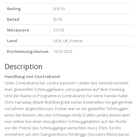
Rating
6.5/10
Rated
R/10
Metascore
51/10
Land
USA, UK, France
Erscheinungsdatum
13.01.2012
Description
Handlung von Contraband
Unter Contraband (lat. contra bannum = wider das Verbot) versteht
man gemeinhin Schmuggelware, vorzugsweise auf dem Seeweg.
Und der Name ist Programm in Contraband. Für seine Familie hatte
Chris Farraday (Mark Wahlberg) mit seiner kriminellen Vergangenheit
vor Jahren abgeschlossen. Früher war er ein gewiefter Schmuggler,
einer der besten. Als sein Schwager Andy (Caleb Landry Jones) aber
nun selber bei einer missglückten Schmuggelaktion auf der Flucht
vor der Polizei das Schmuggelgut vernichtet, muss Chris für ihn
einstehen, um den Gangsterboss Tim Briggs (Giovanni Ribisi) daran