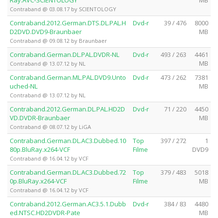
Contraband @ 03.08.17 by SCIENTOLOGY
Contraband.2012.German.DTS.DL.PAL.H
Dvd-r
39 / 476
8000
D2DVD.DVD9-Braunbaer
MB
Contraband @ 09.08.12 by Braunbaer
Contraband.German.DL.PAL.DVDR-NL
Dvd-r
493 / 263
4461
MB
Contraband @ 13.07.12 by NL
Contraband.German.ML.PAL.DVD9.Unto
Dvd-r
473 / 262
7381
uched-NL
MB
Contraband @ 13.07.12 by NL
Contraband.2012.German.DL.PAL.HD2D
Dvd-r
71 / 220
4450
VD.DVDR-Braunbaer
MB
Contraband @ 08.07.12 by LiGA
Contraband.German.DL.AC3.Dubbed.10
Top
397 / 272
1
80p.BluRay.x264-VCF
Filme
DVD9
Contraband @ 16.04.12 by VCF
Contraband.German.DL.AC3.Dubbed.72
Top
379 / 483
5018
0p.BluRay.x264-VCF
Filme
MB
Contraband @ 16.04.12 by VCF
Contraband.2012.German.AC3.5.1.Dubb
Dvd-r
384 / 83
4480
ed.NTSC.HD2DVDR-Pate
MB