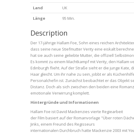
Land
UK
Länge
95 Min.
Description
Der 17-jährige Hallam Foe, Sohn eines reichen Architekten
dass seine neue Stiefmutter Verity eine eiskalt berechn
hat sie auch seine geliebte Mutter, die offiziell Selbstm
Es kommt zu einem Machtkampf mit Verity, den Hallam ver
Edinburgh flieht. Auf der Straße sieht er die junge Kate, d
Haar gleicht. Um ihr nahe zu sein, jobbt er als Küchenhilf
Personalchefin ist. Zunächst beobachtet er das Objekt s
Distanz. Doch als sich zwischen den beiden eine Romanz
emotionale Verwirrung komplett.
Hintergründe und Informationen
Hallam Foe ist David Mackenzies vierte Regiearbeit
der Film basiert auf der Romanvorlage "Über roten Däche
Jinks, einem Freund des Regisseurs
internationalen Durchbruch hatte Mackenzie 2003 mit Y