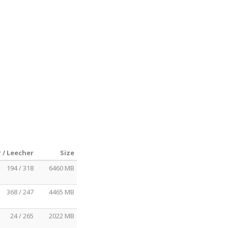
 / Leecher
Size
194 / 318
6460 MB
368 / 247
4465 MB
24 / 265
2022 MB