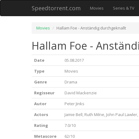
Speedtorrent.com
Movies
Series & TV
Movies
Hallam Foe - Anständig durchgeknallt
Hallam Foe - Anständi
Date
05.08.2017
Type
Movies
Genre
Drama
Regisseur
David Mackenzie
Autor
Peter Jinks
Actors
Jamie Bell, Ruth Milne, John Paul Lawler, 
Rating
7.0/10
Metascore
62/10