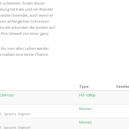
h schlimmer, findet dieser
egnung mit Kate und ein Wandel
r beiden beendet, auch wenn er
ihren anfänglichen Schrecken
einsam erkunden die beiden auf
 ihre Umwelt von einer ganz
 ihn sein altes Leben wieder
at Hallam eine letzte Chance,
Type
Seeder
264-toto
Hd-1080p
Movies
- Sprache: Englisch
Movies
- Sprache: Englisch