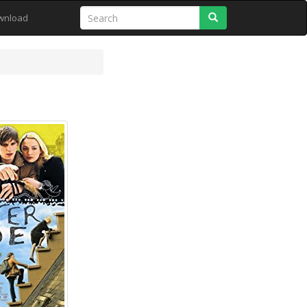
Search
wnload