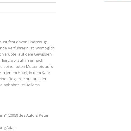
, ist fest davon überzeugt,
ende Verführerin ist. Womöglich
ord verübte, auf dem Gewissen.
liert, woraufhin er nach
ie seiner toten Mutter bis aufs
e in jenem Hotel, in dem Kate
einer Begierde nur aus der
e anbahnt, ist Hallams
rn" (2003) des Autors Peter
oung Adam