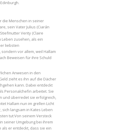
 Edinburgh.
er die Menschen in seiner
, sein Vater Julius (Ciarán
tiefmutter Verity (Claire
im Leben zusehen, als ein
er liebsten
 sondern vor allem, weil Hallam
nach Beweisen für ihre Schuld
rlichen Anwesen in den
Geld zieht es ihn auf die Dächer
achgehen kann. Dabei entdeckt
als Personalchefin arbeitet. Sie
an und überredet sie erfolgreich,
tet Hallam nun im grellen Licht
, sich langsam in Kates Leben
bsten tut:Von seinem Versteck
 in seiner Umgebung bei ihrem
als er entdeckt, dass sie ein