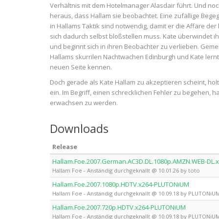
Verhältnis mit dem Hotelmanager Alasdair führt. Und noc
heraus, dass Hallam sie beobachtet. Eine zufällige Beg
in Hallams Taktik sind notwendig, damit er die Affäre de
sich dadurch selbst bloßstellen muss. Kate überwindet 
und beginnt sich in ihren Beobachter zu verlieben. Gem
Hallams skurrilen Nachtwachen Edinburgh und Kate lernt
neuen Seite kennen.
Doch gerade als Kate Hallam zu akzeptieren scheint, holt
ein. Im Begriff, einen schrecklichen Fehler zu begehen, h
erwachsen zu werden.
Downloads
Release
Hallam.Foe.2007.German.AC3D.DL.1080p.AMZN.WEB-DL.x
Hallam Foe - Anständig durchgeknallt @ 10.01.26 by toto
Hallam.Foe.2007.1080p.HDTV.x264-PLUTONiUM
Hallam Foe - Anständig durchgeknallt @ 10.09.18 by PLUTONiUM 
Hallam.Foe.2007.720p.HDTV.x264-PLUTONiUM
Hallam Foe - Anständig durchgeknallt @ 10.09.18 by PLUTONiUM 