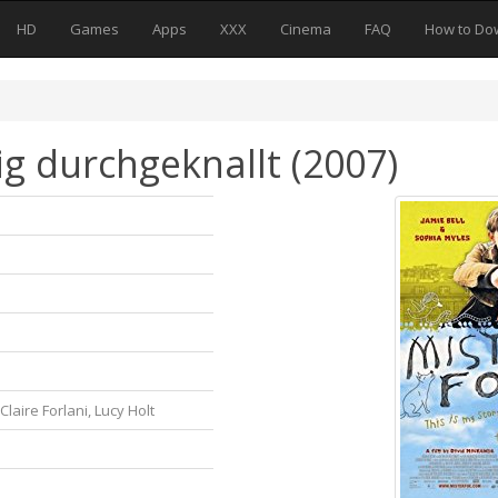
HD
Games
Apps
XXX
Cinema
FAQ
How to Do
g durchgeknallt (2007)
Claire Forlani, Lucy Holt