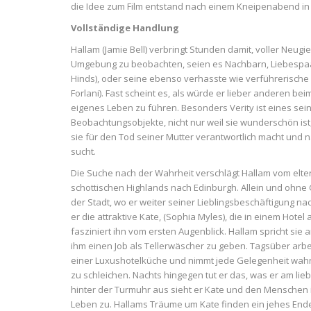
die Idee zum Film entstand nach einem Kneipenabend in
Vollständige Handlung
Hallam (Jamie Bell) verbringt Stunden damit, voller Neugi
Umgebung zu beobachten, seien es Nachbarn, Liebespaare
Hinds), oder seine ebenso verhasste wie verführerische S
Forlani). Fast scheint es, als würde er lieber anderen be
eigenes Leben zu führen. Besonders Verity ist eines sein
Beobachtungsobjekte, nicht nur weil sie wunderschön ist,
sie für den Tod seiner Mutter verantwortlich macht und 
sucht.
Die Suche nach der Wahrheit verschlägt Hallam vom elte
schottischen Highlands nach Edinburgh. Allein und ohne 
der Stadt, wo er weiter seiner Lieblingsbeschäftigung n
er die attraktive Kate, (Sophia Myles), die in einem Hotel 
fasziniert ihn vom ersten Augenblick. Hallam spricht sie 
ihm einen Job als Tellerwäscher zu geben. Tagsüber arbei
einer Luxushotelküche und nimmt jede Gelegenheit wahr
zu schleichen. Nachts hingegen tut er das, was er am lie
hinter der Turmuhr aus sieht er Kate und den Menschen
Leben zu. Hallams Träume um Kate finden ein jehes Ende 