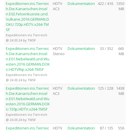
Expeditionen.ins.Tierreic
HDTV
Dokumentation
422 / 416
1350
h.Die.Kanarischen.Insel
AC3
MB
n.E02.Felsenkueste.und.
Vulkane.2016.GERMAN.D
OKU.720p.HDTV.x264-TM
SF
Expeditionen ins Tierreich
@ 24.03.24 by TMSF
Expeditionen.ins.Tierreic
HDTV
Dokumentation
33 / 352
665
h.Die.Kanarischen.Insel
Stereo
MB
n.E01.Nebelwald.und.Wu
esten.2016.GERMAN.DOK
U.HDTVRip.x264-TMSF
Expeditionen ins Tierreich
@ 24.03.24 by TMSF
Expeditionen.ins.Tierreic
HDTV
Dokumentation
125 / 228
1438
h.Die.Kanarischen.Insel
AC3
MB
n.E01.Nebelwald.und.Wu
esten.2016.GERMAN.DOK
U.720p.HDTV.x264-TMSF
Expeditionen ins Tierreich
@ 24.03.24 by TMSF
Expeditionen.ins.Tierreic
HDTV
Dokumentation
87 / 135
556