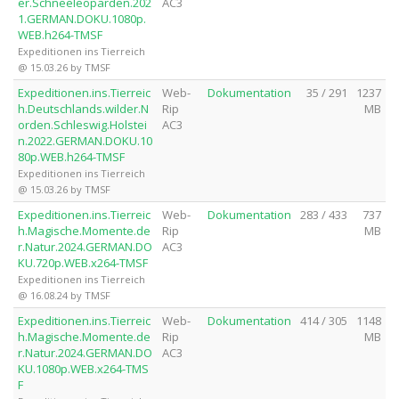
er.Schneeleoparden.202
AC3
1.GERMAN.DOKU.1080p.
WEB.h264-TMSF
Expeditionen ins Tierreich
@ 15.03.26 by TMSF
Expeditionen.ins.Tierreic
Web-
Dokumentation
35 / 291
1237
h.Deutschlands.wilder.N
Rip
MB
orden.Schleswig.Holstei
AC3
n.2022.GERMAN.DOKU.10
80p.WEB.h264-TMSF
Expeditionen ins Tierreich
@ 15.03.26 by TMSF
Expeditionen.ins.Tierreic
Web-
Dokumentation
283 / 433
737
h.Magische.Momente.de
Rip
MB
r.Natur.2024.GERMAN.DO
AC3
KU.720p.WEB.x264-TMSF
Expeditionen ins Tierreich
@ 16.08.24 by TMSF
Expeditionen.ins.Tierreic
Web-
Dokumentation
414 / 305
1148
h.Magische.Momente.de
Rip
MB
r.Natur.2024.GERMAN.DO
AC3
KU.1080p.WEB.x264-TMS
F