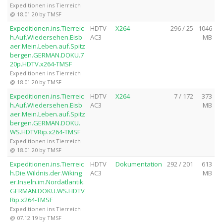
Expeditionen ins Tierreich
@ 18.01.20 by TMSF
Expeditionen.ins.Tierreic
HDTV
X264
296 / 25
1046
h.Auf.Wiedersehen.Eisb
AC3
MB
aer.Mein.Leben.auf.Spitz
bergen.GERMAN.DOKU.7
20p.HDTV.x264-TMSF
Expeditionen ins Tierreich
@ 18.01.20 by TMSF
Expeditionen.ins.Tierreic
HDTV
X264
7 / 172
373
h.Auf.Wiedersehen.Eisb
AC3
MB
aer.Mein.Leben.auf.Spitz
bergen.GERMAN.DOKU.
WS.HDTVRip.x264-TMSF
Expeditionen ins Tierreich
@ 18.01.20 by TMSF
Expeditionen.ins.Tierreic
HDTV
Dokumentation
292 / 201
613
h.Die.Wildnis.der.Wiking
AC3
MB
er.Inseln.im.Nordatlantik.
GERMAN.DOKU.WS.HDTV
Rip.x264-TMSF
Expeditionen ins Tierreich
@ 07.12.19 by TMSF