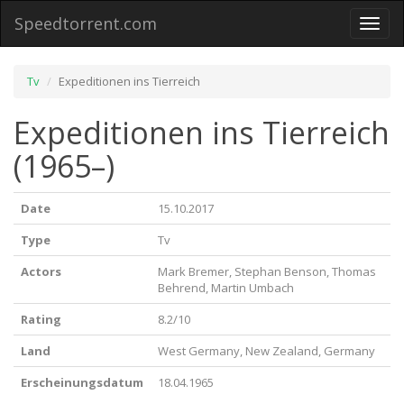
Speedtorrent.com
Toggl
naviga
Tv
Expeditionen ins Tierreich
Expeditionen ins Tierreich
(1965–)
Date
15.10.2017
Type
Tv
Actors
Mark Bremer, Stephan Benson, Thomas
Behrend, Martin Umbach
Rating
8.2/10
Land
West Germany, New Zealand, Germany
Erscheinungsdatum
18.04.1965