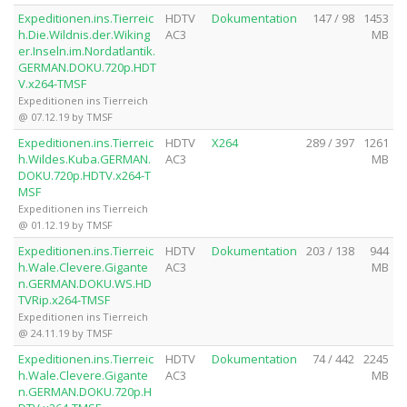
Expeditionen.ins.Tierreic
HDTV
Dokumentation
147 / 98
1453
h.Die.Wildnis.der.Wiking
AC3
MB
er.Inseln.im.Nordatlantik.
GERMAN.DOKU.720p.HDT
V.x264-TMSF
Expeditionen ins Tierreich
@ 07.12.19 by TMSF
Expeditionen.ins.Tierreic
HDTV
X264
289 / 397
1261
h.Wildes.Kuba.GERMAN.
AC3
MB
DOKU.720p.HDTV.x264-T
MSF
Expeditionen ins Tierreich
@ 01.12.19 by TMSF
Expeditionen.ins.Tierreic
HDTV
Dokumentation
203 / 138
944
h.Wale.Clevere.Gigante
AC3
MB
n.GERMAN.DOKU.WS.HD
TVRip.x264-TMSF
Expeditionen ins Tierreich
@ 24.11.19 by TMSF
Expeditionen.ins.Tierreic
HDTV
Dokumentation
74 / 442
2245
h.Wale.Clevere.Gigante
AC3
MB
n.GERMAN.DOKU.720p.H