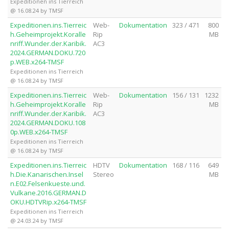
Expeditionen ins Tierreich
@ 16.08.24 by TMSF
Expeditionen.ins.Tierreic
Web-
Dokumentation
323 / 471
800
h.Geheimprojekt.Koralle
Rip
MB
nriff.Wunder.der.Karibik.
AC3
2024.GERMAN.DOKU.720
p.WEB.x264-TMSF
Expeditionen ins Tierreich
@ 16.08.24 by TMSF
Expeditionen.ins.Tierreic
Web-
Dokumentation
156 / 131
1232
h.Geheimprojekt.Koralle
Rip
MB
nriff.Wunder.der.Karibik.
AC3
2024.GERMAN.DOKU.108
0p.WEB.x264-TMSF
Expeditionen ins Tierreich
@ 16.08.24 by TMSF
Expeditionen.ins.Tierreic
HDTV
Dokumentation
168 / 116
649
h.Die.Kanarischen.Insel
Stereo
MB
n.E02.Felsenkueste.und.
Vulkane.2016.GERMAN.D
OKU.HDTVRip.x264-TMSF
Expeditionen ins Tierreich
@ 24.03.24 by TMSF