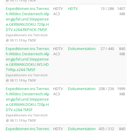
@ 09.11.19 by TMSF
Expeditionen.ins.Tierreic
HDTV
HDTV
13 / 286
1407
h.Wildes.Oesterreich.Alp
AC3
MB
engipfel.und.Steppense
e.GERMAN.DOKU.720p.H
DTV.x264.REPACK-TMSF
Expeditionen ins Tierreich
@ 09.11.19 by TMSF
Expeditionen.ins.Tierreic
HDTV
Dokumentation
27 / 440
840
h.Wildes.Oesterreich.Alp
AC3
MB
engipfel.und.Steppense
e.GERMAN.DOKU.WS.HD
TVRip.x264-TMSF
Expeditionen ins Tierreich
@ 08.11.19 by TMSF
Expeditionen.ins.Tierreic
HDTV
Dokumentation
208 / 236
1999
h.Wildes.Oesterreich.Alp
AC3
MB
engipfel.und.Steppense
e.GERMAN.DOKU.720p.H
DTV.x264-TMSF
Expeditionen ins Tierreich
@ 08.11.19 by TMSF
Expeditionen.ins.Tierreic
HDTV
Dokumentation
435 / 312
840