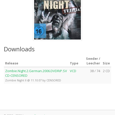
Downloads
Seeder /
Release
Type
Leecher
Size
Zombie.Night.2.German.2006.DVDRiP.SV
VCD
38 / 74
2 CD
CD-CENSORED
Zombie Night II @ 11.10.07 by CENSORED