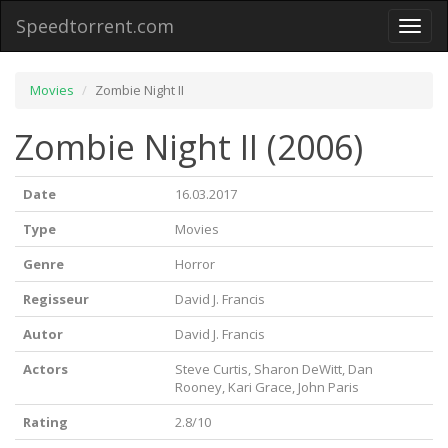
Speedtorrent.com
Toggl
naviga
Movies
Zombie Night II
Zombie Night II (2006)
Date
16.03.2017
Type
Movies
Genre
Horror
Regisseur
David J. Francis
Autor
David J. Francis
Actors
Steve Curtis, Sharon DeWitt, Dan
Rooney, Kari Grace, John Paris
Rating
2.8/10