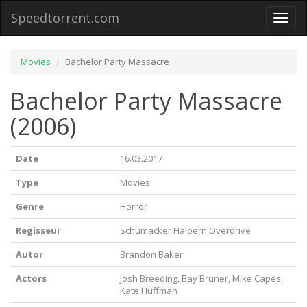
Speedtorrent.com
Toggl
naviga
Movies
Bachelor Party Massacre
Bachelor Party Massacre
(2006)
Date
16.03.2017
Type
Movies
Genre
Horror
Regisseur
Schumacker Halpern Overdrive
Autor
Brandon Baker
Actors
Josh Breeding, Bay Bruner, Mike Capes,
Kate Huffman