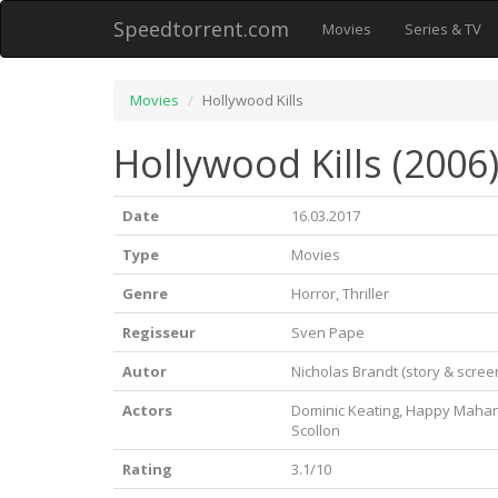
Speedtorrent.com
Movies
Series & TV
Movies
Hollywood Kills
Hollywood Kills (2006
Date
16.03.2017
Type
Movies
Genre
Horror, Thriller
Regisseur
Sven Pape
Autor
Nicholas Brandt (story & scree
Actors
Dominic Keating, Happy Maha
Scollon
Rating
3.1/10