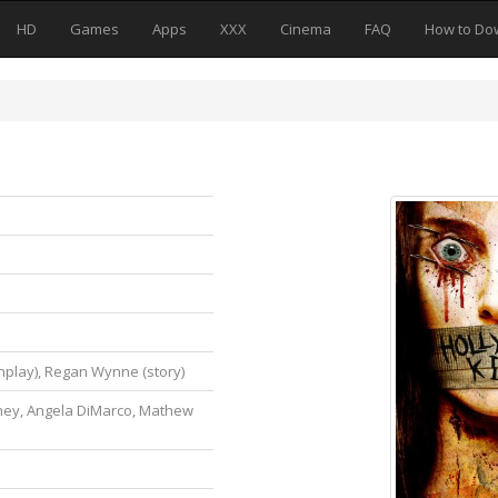
HD
Games
Apps
XXX
Cinema
FAQ
How to Do
)
nplay), Regan Wynne (story)
ney, Angela DiMarco, Mathew