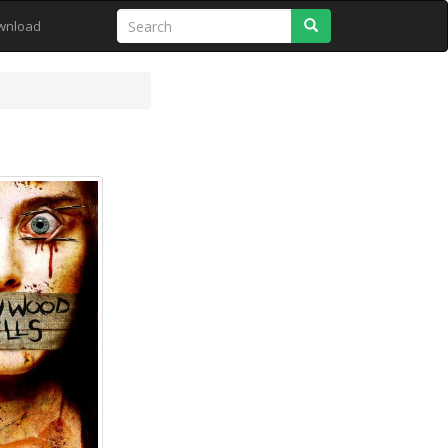
Search
wnload