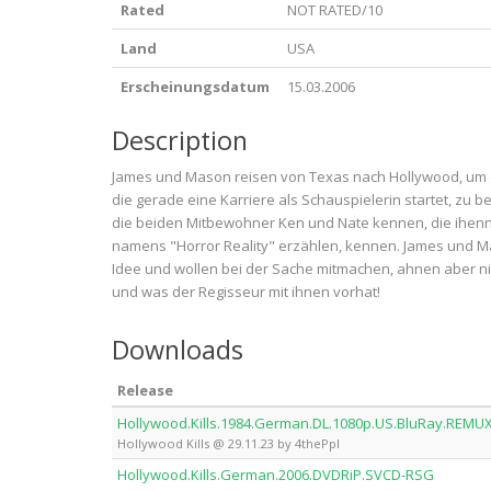
Rated
NOT RATED/10
Land
USA
Erscheinungsdatum
15.03.2006
Description
James und Mason reisen von Texas nach Hollywood, um d
die gerade eine Karriere als Schauspielerin startet, zu b
die beiden Mitbewohner Ken und Nate kennen, die ihenn
namens "Horror Reality" erzählen, kennen. James und Ma
Idee und wollen bei der Sache mitmachen, ahnen aber ni
und was der Regisseur mit ihnen vorhat!
Downloads
Release
Hollywood.Kills.1984.German.DL.1080p.US.BluRay.REMUX
Hollywood Kills @ 29.11.23 by 4thePpl
Hollywood.Kills.German.2006.DVDRiP.SVCD-RSG