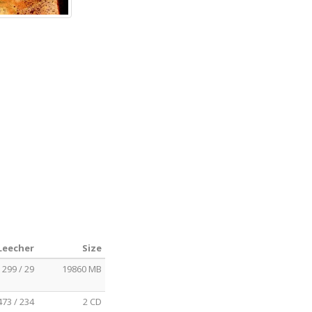
 Leecher
Size
299 / 29
19860 MB
473 / 234
2 CD