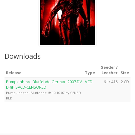
Downloads
Seeder /
Release
Type
Leecher
Size
Pumpkinhead.Blutfehde.German.2007.DV
VCD
61 / 416
2 CD
DRiP.SVCD-CENSORED
Pumpkinhead: Blutfehde @ 10.10.07 by CENSO
RED