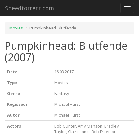
Speedtorrent.com
Toggl
naviga
Movies
Pumpkinhead: Blutfehde
Pumpkinhead: Blutfehde
(2007)
Date
16.03.2017
Type
Movies
Genre
Fantasy
Regisseur
Michael Hurst
Autor
Michael Hurst
Actors
Bob Gunter, Amy Manson, Bradley
Taylor, Claire Lams, Rob Freeman