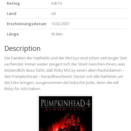
Rating
4.8/10
Land
UK
Erscheinungsdatum
10.02.2007
Länge
95 Min.
Description
Die Familien der Hatfields und der McCoys sind schon seit langer Zeit
verfeindet. Immer weiter steigert sich der Streit zwischen ihnen, was
letztendlich dazu führt, daß Ricky McCoy einen alten Rachedämon –
den Pumpkinhead – heraufbeschwört. Dieser soll alle Hatfields um
die Ecke bringen, ausgenommen die hübsche Jodie, denn die will
Ricky für sich haben.