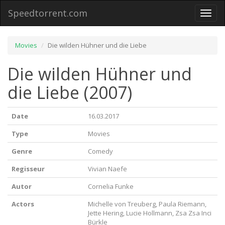
Speedtorrent.com
Toggl
naviga
Movies
Die wilden Hühner und die Liebe
Die wilden Hühner und
die Liebe (2007)
Date
16.03.2017
Type
Movies
Genre
Comedy
Regisseur
Vivian Naefe
Autor
Cornelia Funke
Actors
Michelle von Treuberg, Paula Riemann,
Jette Hering, Lucie Hollmann, Zsa Zsa Inci
Bürkle