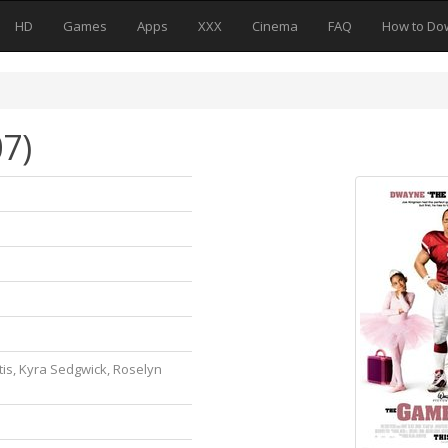
HD
Games
Apps
XXX
Cinema
FAQ
How to Do
7)
is, Kyra Sedgwick, Roselyn