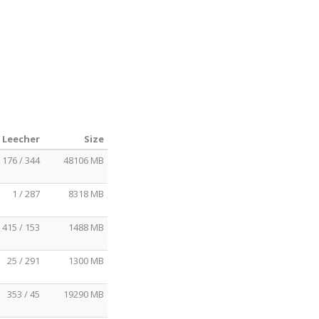
/ Leecher
Size
176 / 344
48106 MB
1 / 287
8318 MB
415 / 153
1488 MB
25 / 291
1300 MB
353 / 45
19290 MB