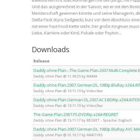
Ballettunterricht statt Rumhängen mit den Jungs, mit Pu
Und das ausgerechnet in der Saison, wo er mit den Bost
Meisterschaft gewinnen könnte und seine Managerin, die
Stella Peck (Kyra Sedgwick), kurz vor dem Abschluss ein
mit einer Fast-Food-Kette steht. Der große Kingman muss
Liebe, Karriere oder Kind, Pokale oder Peyton…
Downloads
Release
Daddy.ohne.Plan.-.The.Game.Plan.2007.Multi.Complete
Daddy ohne Plan @ 11.08.25 by MAMA
Daddy.ohne.Plan.2007.German.DL.1080p.BluRay.x264.iN
Daddy ohne Plan @ 10.11.19 by VideoStar
Daddy.ohne.Plan.German.DL.2007.AC3.BDRip.x264.iNTER
Daddy ohne Plan @ 10.11.19 by VideoStar
The.Game.Plan.2007.FS.DVDRip.x264-REGRET
Daddy ohne Plan @ 15.11.17 by REGRET - Sprache: Englisch
Daddy.ohne.Plan.2007.German.DL.1080p.BluRay.AVC-M
Daddy ohne Plan @ 01.10.17 by MARTYRS