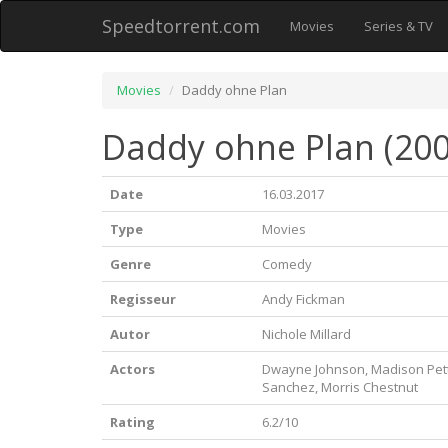
Speedtorrent.com
Movies
Series & TV
Movies
Daddy ohne Plan
Daddy ohne Plan (200
Date
16.03.2017
Type
Movies
Genre
Comedy
Regisseur
Andy Fickman
Autor
Nichole Millard
Actors
Dwayne Johnson, Madison Pett
Sanchez, Morris Chestnut
Rating
6.2/10