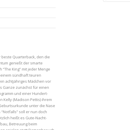
r beste Quarterback, den die
htum genießt der smarte
ch “The King” mit jeder Menge
 seinem sündhaft teuren
ein achtjähriges Mädchen vor
das Ganze zunächst für einen
Autogramm und einer Hundert-
 Kelly (Madison Pettis) ihrem
 Geburtsurkunde unter die Nase
“Notfalls” soll er nun doch
tzlich heißt es Gute-Nacht-
fbau, Betreuung beim