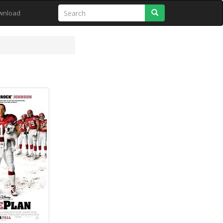
Search
wnload