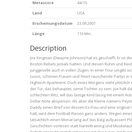
Metascore
44/10
Land
USA
Erscheinungsdatum
23.09.2007
Länge
110 Min.
Description
Joe Kingman (Dwayne Johnson) hat es geschafft. Er ist de
Boston Rebels jemals hatten. Und diesen Ruhm und Reic
Junggeselle auch in vollen Zügen. In einer Tour umgibt si
Luxus, schönen Frauen und feiert rauschende Partys in
Hightech-Apartment. Doch eines Morgens steht plötzlich 
der Tür, das behauptet, seine Tochter zu sein. Joe hält 
schlechten Witz, will das lästige Kind lässig mit einem 
Dollar-Note abspeisen. Als aber die Kleine namens Peyton
Daddy einen Brief von dessen Ex-Frau und eine original
hält, wird dem Football-Riesen ganz anders. Wegen eines 
tatsächlich einen Monat lang auf das Balg aufpassen! Plö
Geschichten vorlesen statt Hanteltraining und Muskelau