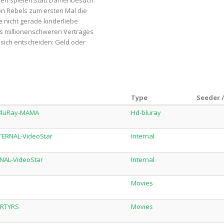
ppen spielen statt Damenbesuch.
on Rebels zum ersten Mal die
 nicht gerade kinderliebe
es millionenschweren Vertrages
 sich entscheiden: Geld oder
Type
Seeder 
.BluRay-MAMA
Hd-bluray
TERNAL-VideoStar
Internal
NAL-VideoStar
Internal
Movies
ARTYRS
Movies