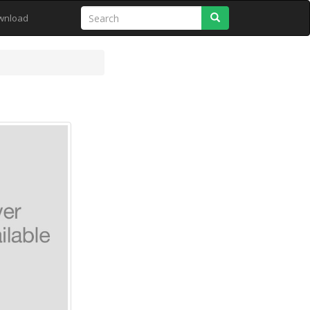
Search
wnload