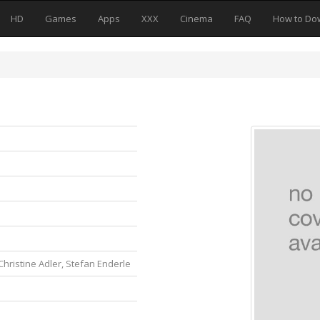
HD
Games
Apps
XXX
Cinema
FAQ
How to Do
Christine Adler, Stefan Enderle