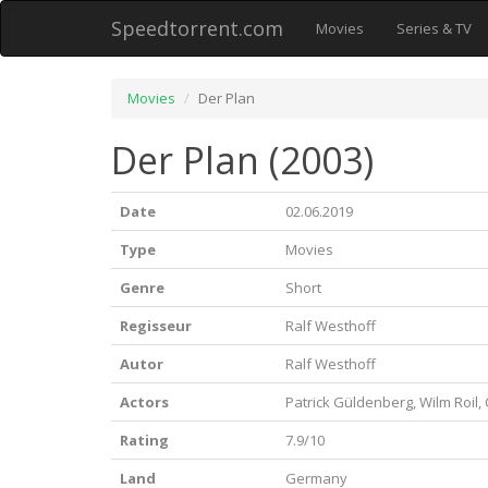
Speedtorrent.com
Movies
Series & TV
Movies
Der Plan
Der Plan (2003)
Date
02.06.2019
Type
Movies
Genre
Short
Regisseur
Ralf Westhoff
Autor
Ralf Westhoff
Actors
Patrick Güldenberg, Wilm Roil, 
Rating
7.9/10
Land
Germany