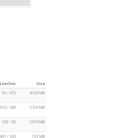
 Leecher
Size
92 / 472
4126 MB
373 / 380
2720 MB
292 / 82
5910 MB
491 / 363
733 MB