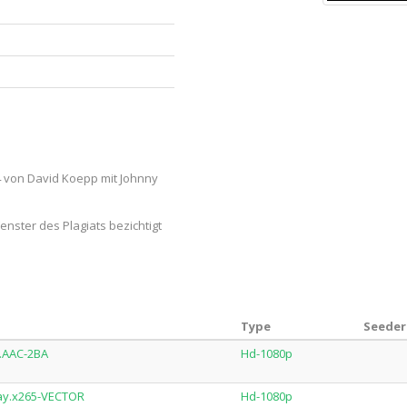
4 von David Koepp mit Johnny
nster des Plagiats bezichtigt
Type
Seeder
.AAC-2BA
Hd-1080p
ay.x265-VECTOR
Hd-1080p