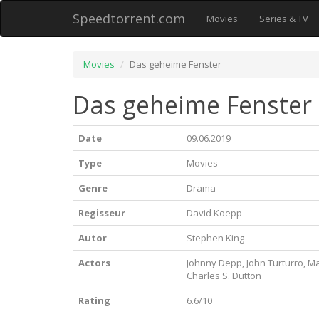
Speedtorrent.com
Movies
Series & TV
Movies
Das geheime Fenster
Das geheime Fenster 
Date
09.06.2019
Type
Movies
Genre
Drama
Regisseur
David Koepp
Autor
Stephen King
Actors
Johnny Depp, John Turturro, Ma
Charles S. Dutton
Rating
6.6/10