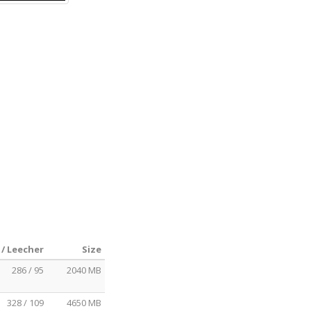
 / Leecher
Size
286 / 95
2040 MB
328 / 109
4650 MB