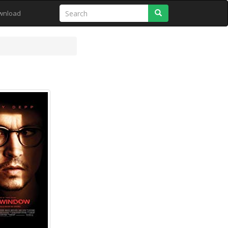
Search
wnload