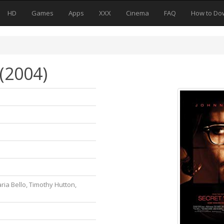
HD
Games
Apps
XXX
Cinema
FAQ
How to Do
(2004)
ria Bello, Timothy Hutton,