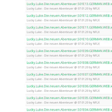
Lucky.Luke.Die.neuen.Abenteuer.S01E13.GERMAN.WEB.x
Lucky Luke - Die neuen Abenteuer @ 07.01.20 by NFLX
Lucky.Luke.Die.neuen.Abenteuer.S01E12.GERMAN.WEB.x
Lucky Luke - Die neuen Abenteuer @ 07.01.20 by NFLX
Lucky.Luke.Die.neuen.Abenteuer.S01E11.GERMAN.WEB.x
Lucky Luke - Die neuen Abenteuer @ 07.01.20 by NFLX
Lucky.Luke.Die.neuen.Abenteuer.S01E10.GERMAN.WEB.x
Lucky Luke - Die neuen Abenteuer @ 07.01.20 by NFLX
Lucky.Luke.Die.neuen.Abenteuer.S01E09.GERMAN.WEB.x
Lucky Luke - Die neuen Abenteuer @ 07.01.20 by NFLX
Lucky.Luke.Die.neuen.Abenteuer.S01E08.GERMAN.WEB.x
Lucky Luke - Die neuen Abenteuer @ 07.01.20 by NFLX
Lucky.Luke.Die.neuen.Abenteuer.S01E07.GERMAN.WEB.x
Lucky Luke - Die neuen Abenteuer @ 07.01.20 by NFLX
Lucky.Luke.Die.neuen.Abenteuer.S01E06.GERMAN.WEB.x
Lucky Luke - Die neuen Abenteuer @ 07.01.20 by NFLX
Lucky.Luke.Die.neuen.Abenteuer.S01E05.GERMAN.WEB.x
Lucky Luke - Die neuen Abenteuer @ 07.01.20 by NFLX
Lucky.Luke.Die.neuen.Abenteuer.S01E04.GERMAN.WEB.x