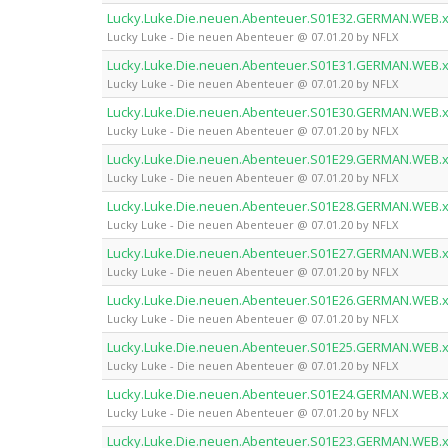
Lucky.Luke.Die.neuen.Abenteuer.S01E32.GERMAN.WEB.x
Lucky Luke - Die neuen Abenteuer @ 07.01.20 by NFLX
Lucky.Luke.Die.neuen.Abenteuer.S01E31.GERMAN.WEB.x
Lucky Luke - Die neuen Abenteuer @ 07.01.20 by NFLX
Lucky.Luke.Die.neuen.Abenteuer.S01E30.GERMAN.WEB.x
Lucky Luke - Die neuen Abenteuer @ 07.01.20 by NFLX
Lucky.Luke.Die.neuen.Abenteuer.S01E29.GERMAN.WEB.x
Lucky Luke - Die neuen Abenteuer @ 07.01.20 by NFLX
Lucky.Luke.Die.neuen.Abenteuer.S01E28.GERMAN.WEB.x
Lucky Luke - Die neuen Abenteuer @ 07.01.20 by NFLX
Lucky.Luke.Die.neuen.Abenteuer.S01E27.GERMAN.WEB.x
Lucky Luke - Die neuen Abenteuer @ 07.01.20 by NFLX
Lucky.Luke.Die.neuen.Abenteuer.S01E26.GERMAN.WEB.x
Lucky Luke - Die neuen Abenteuer @ 07.01.20 by NFLX
Lucky.Luke.Die.neuen.Abenteuer.S01E25.GERMAN.WEB.x
Lucky Luke - Die neuen Abenteuer @ 07.01.20 by NFLX
Lucky.Luke.Die.neuen.Abenteuer.S01E24.GERMAN.WEB.x
Lucky Luke - Die neuen Abenteuer @ 07.01.20 by NFLX
Lucky.Luke.Die.neuen.Abenteuer.S01E23.GERMAN.WEB.x