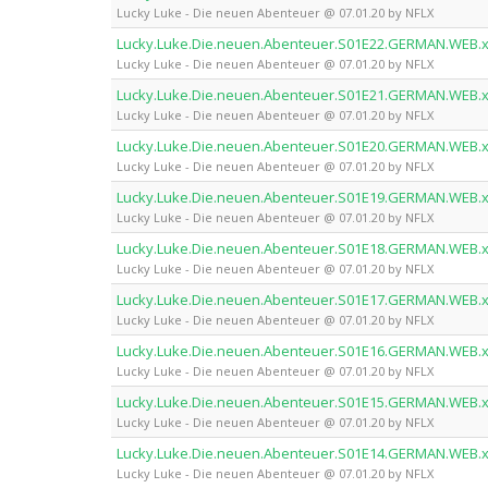
Lucky Luke - Die neuen Abenteuer @ 07.01.20 by NFLX
Lucky.Luke.Die.neuen.Abenteuer.S01E22.GERMAN.WEB.x
Lucky Luke - Die neuen Abenteuer @ 07.01.20 by NFLX
Lucky.Luke.Die.neuen.Abenteuer.S01E21.GERMAN.WEB.x
Lucky Luke - Die neuen Abenteuer @ 07.01.20 by NFLX
Lucky.Luke.Die.neuen.Abenteuer.S01E20.GERMAN.WEB.x
Lucky Luke - Die neuen Abenteuer @ 07.01.20 by NFLX
Lucky.Luke.Die.neuen.Abenteuer.S01E19.GERMAN.WEB.x
Lucky Luke - Die neuen Abenteuer @ 07.01.20 by NFLX
Lucky.Luke.Die.neuen.Abenteuer.S01E18.GERMAN.WEB.x
Lucky Luke - Die neuen Abenteuer @ 07.01.20 by NFLX
Lucky.Luke.Die.neuen.Abenteuer.S01E17.GERMAN.WEB.x
Lucky Luke - Die neuen Abenteuer @ 07.01.20 by NFLX
Lucky.Luke.Die.neuen.Abenteuer.S01E16.GERMAN.WEB.x
Lucky Luke - Die neuen Abenteuer @ 07.01.20 by NFLX
Lucky.Luke.Die.neuen.Abenteuer.S01E15.GERMAN.WEB.x
Lucky Luke - Die neuen Abenteuer @ 07.01.20 by NFLX
Lucky.Luke.Die.neuen.Abenteuer.S01E14.GERMAN.WEB.x
Lucky Luke - Die neuen Abenteuer @ 07.01.20 by NFLX