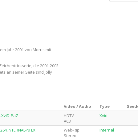
em Jahr 2001 von Morris mit
eichentrickserie, die 2001-2003
ts an seiner Seite sind Jolly
Video / Audio
Type
Seede
.XviD-PaZ
HDTV
Xvid
AC3
264.iNTERNAL-NFLX
Web-Rip
Internal
Stereo