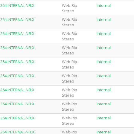
264.iNTERNAL-NFLX
Web-Rip
Internal
Stereo
264.iNTERNAL-NFLX
Web-Rip
Internal
Stereo
264.iNTERNAL-NFLX
Web-Rip
Internal
Stereo
264.iNTERNAL-NFLX
Web-Rip
Internal
Stereo
264.iNTERNAL-NFLX
Web-Rip
Internal
Stereo
264.iNTERNAL-NFLX
Web-Rip
Internal
Stereo
264.iNTERNAL-NFLX
Web-Rip
Internal
Stereo
264.iNTERNAL-NFLX
Web-Rip
Internal
Stereo
264.iNTERNAL-NFLX
Web-Rip
Internal
Stereo
264.iNTERNAL-NFLX
Web-Rip
Internal