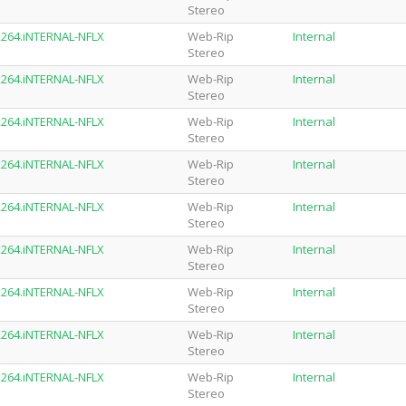
Stereo
264.iNTERNAL-NFLX
Web-Rip
Internal
Stereo
264.iNTERNAL-NFLX
Web-Rip
Internal
Stereo
264.iNTERNAL-NFLX
Web-Rip
Internal
Stereo
264.iNTERNAL-NFLX
Web-Rip
Internal
Stereo
264.iNTERNAL-NFLX
Web-Rip
Internal
Stereo
264.iNTERNAL-NFLX
Web-Rip
Internal
Stereo
264.iNTERNAL-NFLX
Web-Rip
Internal
Stereo
264.iNTERNAL-NFLX
Web-Rip
Internal
Stereo
264.iNTERNAL-NFLX
Web-Rip
Internal
Stereo