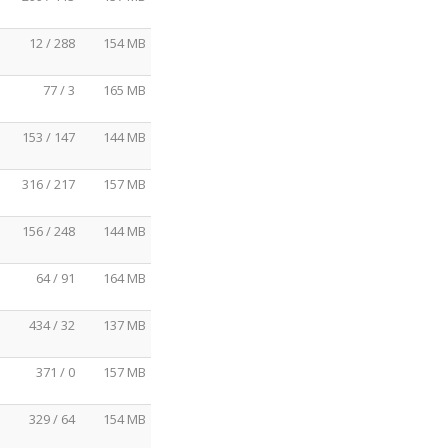
12 / 288
154 MB
77 / 3
165 MB
153 / 147
144 MB
316 / 217
157 MB
156 / 248
144 MB
64 / 91
164 MB
434 / 32
137 MB
371 / 0
157 MB
329 / 64
154 MB