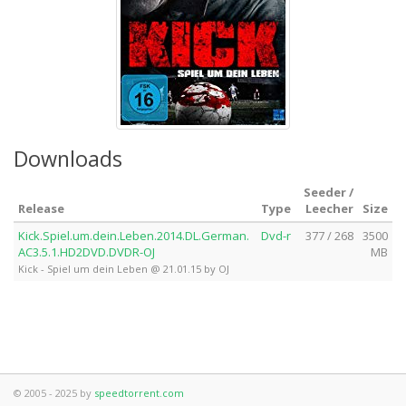
Downloads
Seeder /
Release
Type
Leecher
Size
Kick.Spiel.um.dein.Leben.2014.DL.German.
Dvd-r
377 / 268
3500
AC3.5.1.HD2DVD.DVDR-OJ
MB
Kick - Spiel um dein Leben @ 21.01.15 by OJ
© 2005 - 2025 by
speedtorrent.com