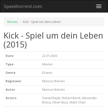
Speedtorrent.com
Toggl
naviga
Movies
Kick - Spiel um dein Leben
Kick - Spiel um dein Leben
(2015)
Date
22.01.2020
Type
Movies
Genre
Drama
Regisseur
Marcus Warren
Autor
Marcus Warren
Actors
Daniel Bayle, Robert Bond, Alexander
Bracq, Oliver Bury, Mark Chan