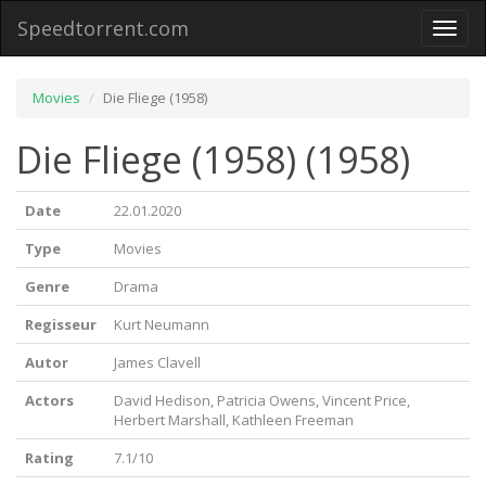
Speedtorrent.com
Toggl
naviga
Movies
Die Fliege (1958)
Die Fliege (1958) (1958)
Date
22.01.2020
Type
Movies
Genre
Drama
Regisseur
Kurt Neumann
Autor
James Clavell
Actors
David Hedison, Patricia Owens, Vincent Price,
Herbert Marshall, Kathleen Freeman
Rating
7.1/10