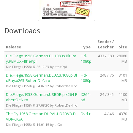
Downloads
Seeder /
Release
Type
Leecher
Size
Die.Fliege.1958.German.DL.1080p.BluRa
Hd-
433 / 380
28080
y.REMUX-4thePpl
1080p
MB
Die Fliege (1958) @ 26.12.23 by 4thePpl
Die.Fliege.1958.German.DL.AC3.1080p.Bl
Hd-
248 / 76
3101
uRay.x265-RobertDeNiro
1080p
MB
Die Fliege (1958) @ 04.02.22 by RobertDeNiro
Die.Fliege.1958.German.USBDRip.x264-R
X264-
24 / 345
1100
obertDeNiro
sd
MB
Die Fliege (1958) @ 27.08.20 by RobertDeNiro
The.Fly.1958.German.DL.PAL.HD2DVD.D
Dvd-r
4 / 46
4370
VDR-LiGA
MB
Die Fliege (1958) @ 14.01.15 by LiGA