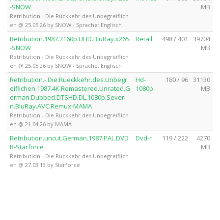
-SNOW
MB
Retribution - Die Rückkehr des Unbegreiflich
en @ 25.05.26 by SNOW - Sprache: Englisch
Retribution.1987.2160p.UHD.BluRay.x265
Retail
498 / 401
39704
-SNOW
MB
Retribution - Die Rückkehr des Unbegreiflich
en @ 25.05.26 by SNOW - Sprache: Englisch
Retribution.-.Die.Rueckkehr.des.Unbegr
Hd-
180 / 96
31130
eiflichen.1987.4K.Remastered.Unrated.G
1080p
MB
erman.Dubbed.DTSHD.DL.1080p.Severi
n.BluRay.AVC.Remux-MAMA
Retribution - Die Rückkehr des Unbegreiflich
en @ 21.04.26 by MAMA
Retribution.uncut.German.1987.PAL.DVD
Dvd-r
119 / 222
4270
R-Starforce
MB
Retribution - Die Rückkehr des Unbegreiflich
en @ 27.03.13 by Starforce