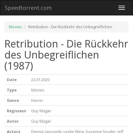
Speedtorrent.com
Toggl
naviga
Movies
Retribution - Die Rückkehr des Unbegreiflichen
Retribution - Die Rückkehr
des Unbegreiflichen
(1987)
Date
22.01.2020
Type
Movies
Genre
Horror
Regisseur
Guy Magar
Autor
Guy Magar
Actors
Dennis Lipscomb, Leslie Wing, Suzanne Snyder, Jeff