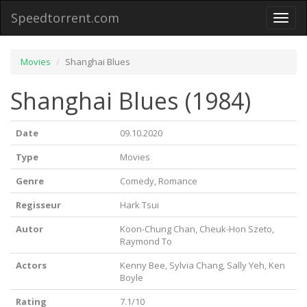
Speedtorrent.com
Toggl
naviga
Movies
Shanghai Blues
Shanghai Blues (1984)
Date
09.10.2020
Type
Movies
Genre
Comedy, Romance
Regisseur
Hark Tsui
Autor
Koon-Chung Chan, Cheuk-Hon Szeto,
Raymond To
Actors
Kenny Bee, Sylvia Chang, Sally Yeh, Ken
Boyle
Rating
7.1/10