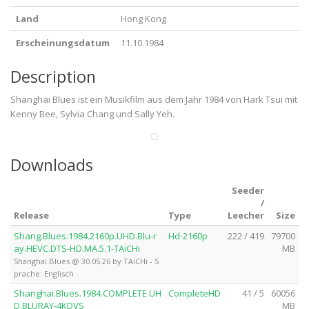
Land
Hong Kong
Erscheinungsdatum
11.10.1984
Description
Shanghai Blues ist ein Musikfilm aus dem Jahr 1984 von Hark Tsui mit
Kenny Bee, Sylvia Chang und Sally Yeh.
Downloads
Seeder
/
Release
Type
Leecher
Size
Shang.Blues.1984.2160p.UHD.Blu-r
Hd-2160p
222 / 419
79700
ay.HEVC.DTS-HD.MA.5.1-TAiCHi
MB
Shanghai Blues @ 30.05.26 by TAiCHi - S
prache: Englisch
Shanghai.Blues.1984.COMPLETE.UH
CompleteHD
41 / 5
60056
D.BLURAY-4KDVS
MB