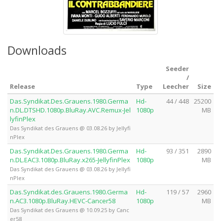
Downloads
Seeder
/
Release
Type
Leecher
Size
Das.Syndikat.Des.Grauens.1980.Germa
Hd-
44 / 448
25200
n.DL.DTSHD.1080p.BluRay.AVC.Remux-Jel
1080p
MB
lyfinPlex
Das Syndikat des Grauens @ 03.08.26 by Jellyfi
nPlex
Das.Syndikat.Des.Grauens.1980.Germa
Hd-
93 / 351
2890
n.DL.EAC3.1080p.BluRay.x265-JellyfinPlex
1080p
MB
Das Syndikat des Grauens @ 03.08.26 by Jellyfi
nPlex
Das.Syndikat.des.Grauens.1980.Germa
Hd-
119 / 57
2960
n.AC3.1080p.BluRay.HEVC-Cancer58
1080p
MB
Das Syndikat des Grauens @ 10.09.25 by Canc
er58