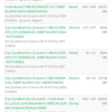
Contraband.1980.ALTERNATE.CUT.1080P.
Retail
442 / 430
26075
BLURAY.H264-UNDERTAKERS
MB
Das Syndikat des Grauens @ 07.09.25 by UNDE
RTAKERS - Sprache: Englisch
Das.Syndikat.Des.Grauens.1980.ALTERN
Movies
147 / 297
8944
ATE.CUT.GERMAN.DL.1080P.BLURAY.X264
MB
-WATCHABLE
Das Syndikat des Grauens @ 07.09.25 by WAT
CHABLE
Das.Syndikat.Des.Grauens.1980.ALTERN
Retail
81 / 52
8944
ATE.CUT.GERMAN.DL.1080P.BLURAY.X264
MB
-WATCHABLE
Das Syndikat des Grauens @ 07.09.25 by WAT
CHABLE
Das.Syndikat.Des.Grauens.1980.GERMA
Remux
64 / 92
26108
N.DL.1080P.BLURAY.AVC-UNDERTAKERS
MB
Das Syndikat des Grauens @ 06.09.25 by UNDE
RTAKERS
Das.Syndikat.des.Grauens.-.Contraban
Hd-
463 / 245
46456
d.-.Luca.il.Contrabbandiere.1980.Uncut.M
bluray
MB
ulti.Complete.BluRay-MAMA