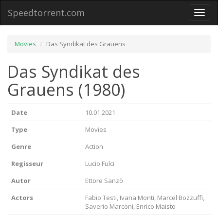
Speedtorrent.com
Toggl
naviga
Movies
Das Syndikat des Grauens
Das Syndikat des
Grauens (1980)
Date
10.01.2021
Type
Movies
Genre
Action
Regisseur
Lucio Fulci
Autor
Ettore Sanzò
Actors
Fabio Testi, Ivana Monti, Marcel Bozzuffi,
Saverio Marconi, Enrico Maisto