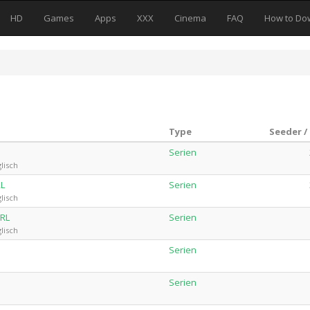
HD
Games
Apps
XXX
Cinema
FAQ
How to Do
Type
Seeder /
Serien
lisch
RL
Serien
lisch
URL
Serien
lisch
Serien
Serien