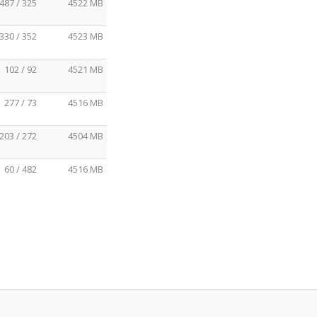
487 / 325
4522 MB
330 / 352
4523 MB
102 / 92
4521 MB
277 / 73
4516 MB
203 / 272
4504 MB
60 / 482
4516 MB