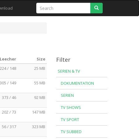
Search
wnload
Filter
 Leecher
Size
224 / 148
25 MB
SERIEN & TV
305 / 149
55 MB
DOKUMENTATION
SERIEN
373 / 46
92 MB
TV SHOWS
202 / 73
147 MB
TV SPORT
56 / 317
323 MB
TV SUBBED