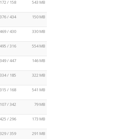
172 / 158
543 MB
376 / 434
150 MB
469 / 430
330 MB
495 / 316
554 MB
349 / 447
146 MB
334 / 185
322 MB
315 / 168
541 MB
107 / 342
79 MB
425 / 296
173 MB
329 / 359
291 MB