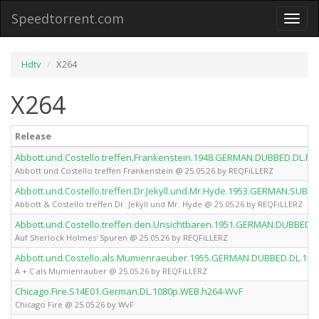
Speedtorrent.com
Toggl
naviga
Hdtv
X264
X264
Release
Abbott.und.Costello.treffen.Frankenstein.1948.GERMAN.DUBBED.DL.FS
Abbott und Costello treffen Frankenstein @ 25.05.26 by REQFiLLERZ
Abbott.und.Costello.treffen.Dr.Jekyll.und.Mr.Hyde.1953.GERMAN.SUBB
Abbott & Costello treffen Dr. Jekyll und Mr. Hyde @ 25.05.26 by REQFiLLERZ
Abbott.und.Costello.treffen.den.Unsichtbaren.1951.GERMAN.DUBBED.D
Auf Sherlock Holmes' Spuren @ 25.05.26 by REQFiLLERZ
Abbott.und.Costello.als.Mumienraeuber.1955.GERMAN.DUBBED.DL.108
A + C als Mumienräuber @ 25.05.26 by REQFiLLERZ
Chicago.Fire.S14E01.German.DL.1080p.WEB.h264-WvF
Chicago Fire @ 25.05.26 by WvF