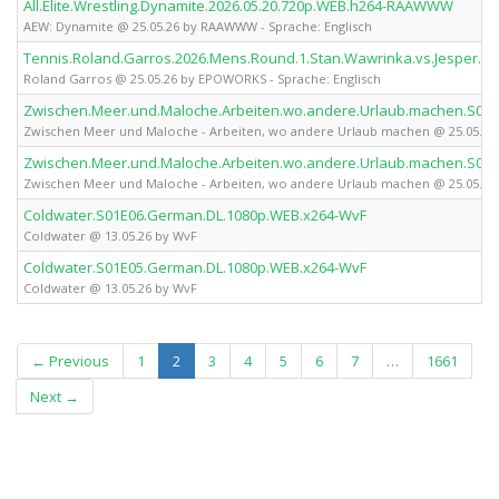
All.Elite.Wrestling.Dynamite.2026.05.20.720p.WEB.h264-RAAWWW
AEW: Dynamite @ 25.05.26 by RAAWWW - Sprache: Englisch
Tennis.Roland.Garros.2026.Mens.Round.1.Stan.Wawrinka.vs.Jesper.
Roland Garros @ 25.05.26 by EPOWORKS - Sprache: Englisch
Zwischen.Meer.und.Maloche.Arbeiten.wo.andere.Urlaub.machen.S0
Zwischen Meer und Maloche - Arbeiten, wo andere Urlaub machen @ 25.05.2
Zwischen.Meer.und.Maloche.Arbeiten.wo.andere.Urlaub.machen.S0
Zwischen Meer und Maloche - Arbeiten, wo andere Urlaub machen @ 25.05.2
Coldwater.S01E06.German.DL.1080p.WEB.x264-WvF
Coldwater @ 13.05.26 by WvF
Coldwater.S01E05.German.DL.1080p.WEB.x264-WvF
Coldwater @ 13.05.26 by WvF
(current)
← Previous
1
2
3
4
5
6
7
…
1661
Next →