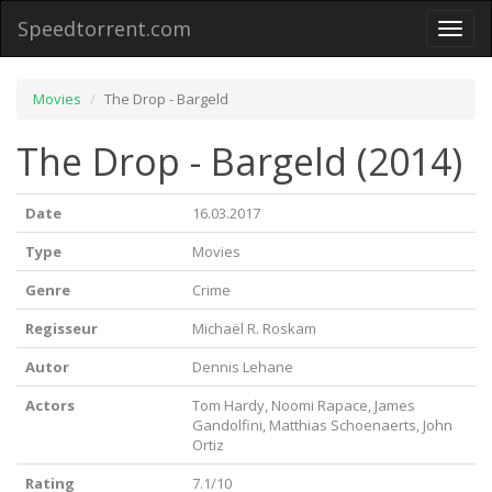
Speedtorrent.com
Toggl
naviga
Movies
The Drop - Bargeld
The Drop - Bargeld (2014)
Date
16.03.2017
Type
Movies
Genre
Crime
Regisseur
Michaël R. Roskam
Autor
Dennis Lehane
Actors
Tom Hardy, Noomi Rapace, James
Gandolfini, Matthias Schoenaerts, John
Ortiz
Rating
7.1/10