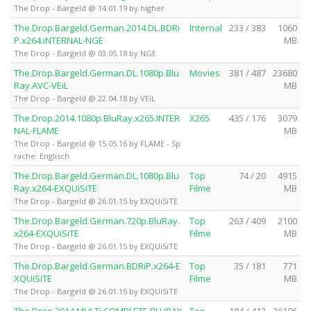
The Drop - Bargeld @ 14.01.19 by higher
The.Drop.Bargeld.German.2014.DL.BDRi
Internal
233 / 383
1060
P.x264.iNTERNAL-NGE
MB
The Drop - Bargeld @ 03.05.18 by NGE
The.Drop.Bargeld.German.DL.1080p.Blu
Movies
381 / 487
23680
Ray.AVC-VEiL
MB
The Drop - Bargeld @ 22.04.18 by VEiL
The.Drop.2014.1080p.BluRay.x265.INTER
X265
435 / 176
3079
NAL-FLAME
MB
The Drop - Bargeld @ 15.05.16 by FLAME - Sp
rache: Englisch
The.Drop.Bargeld.German.DL.1080p.Blu
Top
74 / 20
4915
Ray.x264-EXQUiSiTE
Filme
MB
The Drop - Bargeld @ 26.01.15 by EXQUiSiTE
The.Drop.Bargeld.German.720p.BluRay.
Top
263 / 409
2100
x264-EXQUiSiTE
Filme
MB
The Drop - Bargeld @ 26.01.15 by EXQUiSiTE
The.Drop.Bargeld.German.BDRiP.x264-E
Top
35 / 181
771
XQUiSiTE
Filme
MB
The Drop - Bargeld @ 26.01.15 by EXQUiSiTE