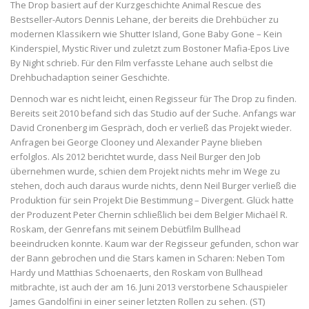
The Drop basiert auf der Kurzgeschichte Animal Rescue des
Bestseller-Autors Dennis Lehane, der bereits die Drehbücher zu
modernen Klassikern wie Shutter Island, Gone Baby Gone – Kein
Kinderspiel, Mystic River und zuletzt zum Bostoner Mafia-Epos Live
By Night schrieb. Für den Film verfasste Lehane auch selbst die
Drehbuchadaption seiner Geschichte.
Dennoch war es nicht leicht, einen Regisseur für The Drop zu finden.
Bereits seit 2010 befand sich das Studio auf der Suche. Anfangs war
David Cronenberg im Gespräch, doch er verließ das Projekt wieder.
Anfragen bei George Clooney und Alexander Payne blieben
erfolglos. Als 2012 berichtet wurde, dass Neil Burger den Job
übernehmen wurde, schien dem Projekt nichts mehr im Wege zu
stehen, doch auch daraus wurde nichts, denn Neil Burger verließ die
Produktion für sein Projekt Die Bestimmung – Divergent. Glück hatte
der Produzent Peter Chernin schließlich bei dem Belgier Michaël R.
Roskam, der Genrefans mit seinem Debütfilm Bullhead
beeindrucken konnte. Kaum war der Regisseur gefunden, schon war
der Bann gebrochen und die Stars kamen in Scharen: Neben Tom
Hardy und Matthias Schoenaerts, den Roskam von Bullhead
mitbrachte, ist auch der am 16. Juni 2013 verstorbene Schauspieler
James Gandolfini in einer seiner letzten Rollen zu sehen. (ST)