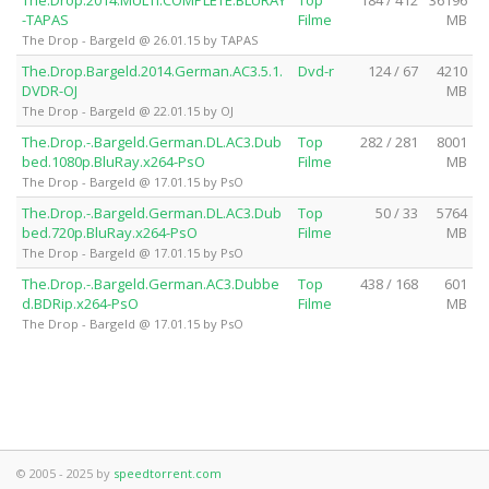
The.Drop.2014.MULTi.COMPLETE.BLURAY
Top
184 / 412
36196
-TAPAS
Filme
MB
The Drop - Bargeld @ 26.01.15 by TAPAS
The.Drop.Bargeld.2014.German.AC3.5.1.
Dvd-r
124 / 67
4210
DVDR-OJ
MB
The Drop - Bargeld @ 22.01.15 by OJ
The.Drop.-.Bargeld.German.DL.AC3.Dub
Top
282 / 281
8001
bed.1080p.BluRay.x264-PsO
Filme
MB
The Drop - Bargeld @ 17.01.15 by PsO
The.Drop.-.Bargeld.German.DL.AC3.Dub
Top
50 / 33
5764
bed.720p.BluRay.x264-PsO
Filme
MB
The Drop - Bargeld @ 17.01.15 by PsO
The.Drop.-.Bargeld.German.AC3.Dubbe
Top
438 / 168
601
d.BDRip.x264-PsO
Filme
MB
The Drop - Bargeld @ 17.01.15 by PsO
© 2005 - 2025 by
speedtorrent.com