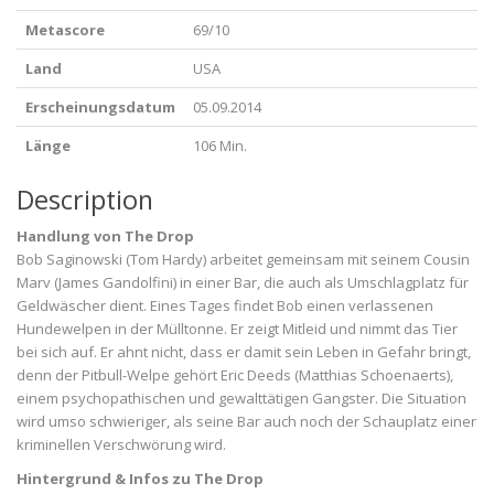
Metascore
69/10
Land
USA
Erscheinungsdatum
05.09.2014
Länge
106 Min.
Description
Handlung von The Drop
Bob Saginowski (Tom Hardy) arbeitet gemeinsam mit seinem Cousin
Marv (James Gandolfini) in einer Bar, die auch als Umschlagplatz für
Geldwäscher dient. Eines Tages findet Bob einen verlassenen
Hundewelpen in der Mülltonne. Er zeigt Mitleid und nimmt das Tier
bei sich auf. Er ahnt nicht, dass er damit sein Leben in Gefahr bringt,
denn der Pitbull-Welpe gehört Eric Deeds (Matthias Schoenaerts),
einem psychopathischen und gewalttätigen Gangster. Die Situation
wird umso schwieriger, als seine Bar auch noch der Schauplatz einer
kriminellen Verschwörung wird.
Hintergrund & Infos zu The Drop