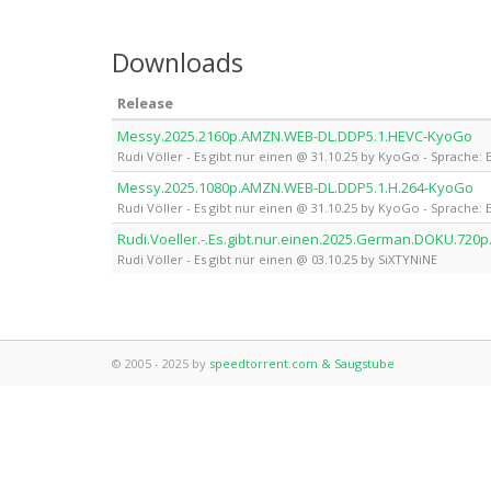
Downloads
Release
Messy.2025.2160p.AMZN.WEB-DL.DDP5.1.HEVC-KyoGo
Rudi Völler - Es gibt nur einen @ 31.10.25 by KyoGo - Sprache: 
Messy.2025.1080p.AMZN.WEB-DL.DDP5.1.H.264-KyoGo
Rudi Völler - Es gibt nur einen @ 31.10.25 by KyoGo - Sprache: 
Rudi.Voeller.-.Es.gibt.nur.einen.2025.German.DOKU.720
Rudi Völler - Es gibt nur einen @ 03.10.25 by SiXTYNiNE
© 2005 - 2025 by
speedtorrent.com & Saugstube