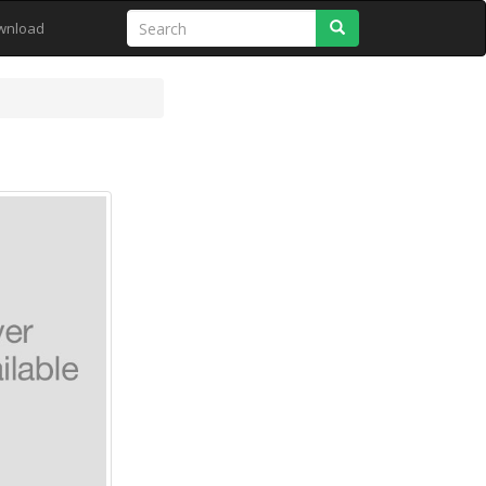
Search
wnload