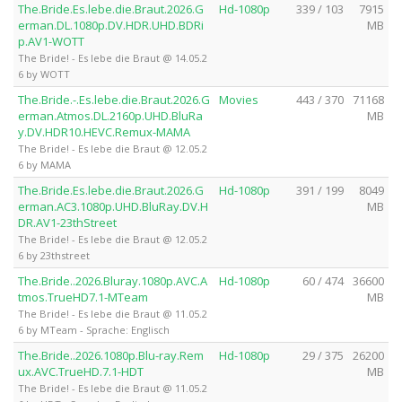
The.Bride.Es.lebe.die.Braut.2026.G
Hd-1080p
339 / 103
7915
erman.DL.1080p.DV.HDR.UHD.BDRi
MB
p.AV1-WOTT
The Bride! - Es lebe die Braut @ 14.05.2
6 by WOTT
The.Bride.-.Es.lebe.die.Braut.2026.G
Movies
443 / 370
71168
erman.Atmos.DL.2160p.UHD.BluRa
MB
y.DV.HDR10.HEVC.Remux-MAMA
The Bride! - Es lebe die Braut @ 12.05.2
6 by MAMA
The.Bride.Es.lebe.die.Braut.2026.G
Hd-1080p
391 / 199
8049
erman.AC3.1080p.UHD.BluRay.DV.H
MB
DR.AV1-23thStreet
The Bride! - Es lebe die Braut @ 12.05.2
6 by 23thstreet
The.Bride..2026.Bluray.1080p.AVC.A
Hd-1080p
60 / 474
36600
tmos.TrueHD7.1-MTeam
MB
The Bride! - Es lebe die Braut @ 11.05.2
6 by MTeam - Sprache: Englisch
The.Bride..2026.1080p.Blu-ray.Rem
Hd-1080p
29 / 375
26200
ux.AVC.TrueHD.7.1-HDT
MB
The Bride! - Es lebe die Braut @ 11.05.2