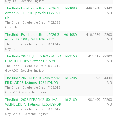
6 by HDT - Sprache: Englisch
The.Bride.Es.lebe.die.Braut.2026.G
Hd-1080p
449 / 208
2140
erman.AC3.DL.1080p.WebHD.x265-F
MB
uN
The Bride! - Es lebe die Braut @ 02.05.2
6 by FuN
The.Bride.Es.lebe.die.Braut.2026.G
Hd-1080p
416 / 284
2200
erman.DL.1080p.WEB.h265-LDO
MB
The Bride! - Es lebe die Braut @ 11.04.2
6 by LDO
The.Bride.2026.Hybrid.2160p.WEB-D
Hd-2160p
416 / 17
22200
L.DV.HDR.DDP5.1.Atmos.H265-AOC
MB
The Bride! - Es lebe die Braut @ 09.04.2
6 by AOC - Sprache: Englisch
The.Bride.2026.REPACK.720p.MA.W
Hd-720p
35 / 52
4130
EB-DL.DDP5.1.Atmos.H.264-BYNDR
MB
The Bride! - Es lebe die Braut @ 08.04.2
6 by BYNDR - Sprache: Englisch
The.Bride.2026.REPACK.2160p.MA.
Hd-2160p
196 / 499
22200
WEB-DL.DDP5.1.Atmos.H.265-BYNDR
MB
The Bride! - Es lebe die Braut @ 08.04.2
6 by BYNDR - Sprache: Englisch