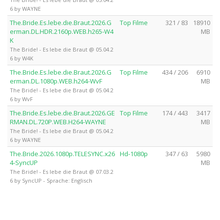
6 by WAYNE
The.Bride.Es.lebe.die.Braut.2026.G
Top Filme
321 / 83
18910
erman.DL.HDR.2160p.WEB.h265-W4
MB
K
The Bride! - Es lebe die Braut @ 05.04.2
6 by W4K
The.Bride.Es.lebe.die.Braut.2026.G
Top Filme
434 / 206
6910
erman.DL.1080p.WEB.h264-WvF
MB
The Bride! - Es lebe die Braut @ 05.04.2
6 by WvF
The.Bride.Es.lebe.die.Braut.2026.GE
Top Filme
174 / 443
3417
RMAN.DL.720P.WEB.H264-WAYNE
MB
The Bride! - Es lebe die Braut @ 05.04.2
6 by WAYNE
The.Bride.2026.1080p.TELESYNC.x26
Hd-1080p
347 / 63
5980
4-SyncUP
MB
The Bride! - Es lebe die Braut @ 07.03.2
6 by SyncUP - Sprache: Englisch