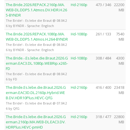
The.Bride.2026.REPACK.2160p.MA.
Hd-2160p
473 / 346
22200
WEB-DL.DDP5.1.Atmos.DV.HDR.H.26
MB
5-BYNDR
The Bride! - Es lebe die Braut @ 08.04.2
6 by BYNDR - Sprache: Englisch
The.Bride.2026.REPACK.1080p.MA.
Hd-1080p
261 / 133
7540
WEB-DL.DDP5.1.Atmos.H.264-BYNDR
MB
The Bride! - Es lebe die Braut @ 08.04.2
6 by BYNDR - Sprache: Englisch
The.Bride.-.Es.lebe.die.Braut.2026.G
Hd-1080p
308 / 484
4300
erman.EAC3.DL.1080p.WEBRip.x265-
MB
FD
The Bride! - Es lebe die Braut @ 08.04.2
6 by FD
The.Bride.Es.lebe.die.Braut.2026.G
Hd-2160p
416 / 400
23418
erman.EAC3D.DL.2160p.Hybrid.WE
MB
B.DV.HDR10Plus.HEVC-QfG
The Bride! - Es lebe die Braut @ 07.04.2
6 by QfG
The.Bride.Es.lebe.die.Braut.2026.G
Hd-2160p
318 / 477
22800
erman.2160p.MA.WEB-DL.EAC3.DV.
MB
HDRPlus.HEVC-pmHD