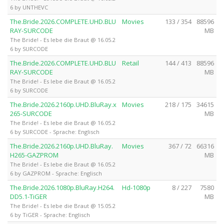
6 by UNTHEVC
The.Bride.2026.COMPLETE.UHD.BLU
Movies
133 / 354
88596
RAY-SURCODE
MB
The Bride! - Es lebe die Braut @ 16.05.2
6 by SURCODE
The.Bride.2026.COMPLETE.UHD.BLU
Retail
144 / 413
88596
RAY-SURCODE
MB
The Bride! - Es lebe die Braut @ 16.05.2
6 by SURCODE
The.Bride.2026.2160p.UHD.BluRay.x
Movies
218 / 175
34615
265-SURCODE
MB
The Bride! - Es lebe die Braut @ 16.05.2
6 by SURCODE - Sprache: Englisch
The.Bride.2026.2160p.UHD.BluRay.
Movies
367 / 72
66316
H265-GAZPROM
MB
The Bride! - Es lebe die Braut @ 16.05.2
6 by GAZPROM - Sprache: Englisch
The.Bride.2026.1080p.BluRay.H264.
Hd-1080p
8 / 227
7580
DD5.1-TiGER
MB
The Bride! - Es lebe die Braut @ 15.05.2
6 by TiGER - Sprache: Englisch