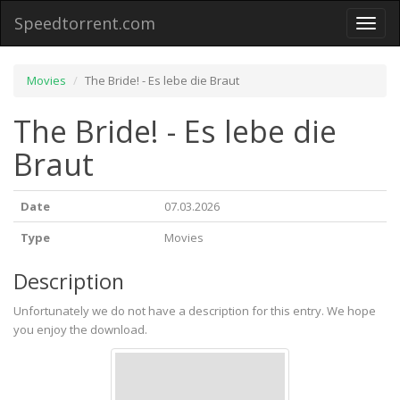
Speedtorrent.com
Toggl
naviga
Movies
The Bride! - Es lebe die Braut
The Bride! - Es lebe die
Braut
Date
07.03.2026
Type
Movies
Description
Unfortunately we do not have a description for this entry. We hope
you enjoy the download.