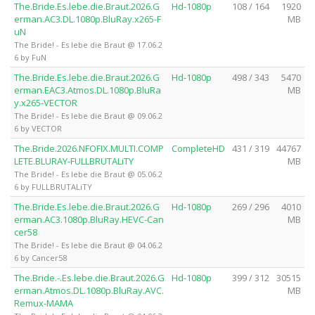
The.Bride.Es.lebe.die.Braut.2026.G
Hd-1080p
108 / 164
1920
erman.AC3.DL.1080p.BluRay.x265-F
MB
uN
The Bride! - Es lebe die Braut @ 17.06.2
6 by FuN
The.Bride.Es.lebe.die.Braut.2026.G
Hd-1080p
498 / 343
5470
erman.EAC3.Atmos.DL.1080p.BluRa
MB
y.x265-VECTOR
The Bride! - Es lebe die Braut @ 09.06.2
6 by VECTOR
The.Bride.2026.NFOFIX.MULTI.COMP
CompleteHD
431 / 319
44767
LETE.BLURAY-FULLBRUTALiTY
MB
The Bride! - Es lebe die Braut @ 05.06.2
6 by FULLBRUTALiTY
The.Bride.Es.lebe.die.Braut.2026.G
Hd-1080p
269 / 296
4010
erman.AC3.1080p.BluRay.HEVC-Can
MB
cer58
The Bride! - Es lebe die Braut @ 04.06.2
6 by Cancer58
The.Bride.-.Es.lebe.die.Braut.2026.G
Hd-1080p
399 / 312
30515
erman.Atmos.DL.1080p.BluRay.AVC.
MB
Remux-MAMA