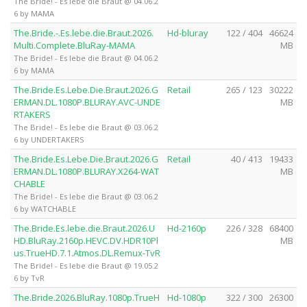
The Bride! - Es lebe die Braut @ 04.06.2
6 by MAMA
The.Bride.-.Es.lebe.die.Braut.2026.
Hd-bluray
122 / 404
46624
Multi.Complete.BluRay-MAMA
MB
The Bride! - Es lebe die Braut @ 04.06.2
6 by MAMA
The.Bride.Es.Lebe.Die.Braut.2026.G
Retail
265 / 123
30222
ERMAN.DL.1080P.BLURAY.AVC-UNDE
MB
RTAKERS
The Bride! - Es lebe die Braut @ 03.06.2
6 by UNDERTAKERS
The.Bride.Es.Lebe.Die.Braut.2026.G
Retail
40 / 413
19433
ERMAN.DL.1080P.BLURAY.X264-WAT
MB
CHABLE
The Bride! - Es lebe die Braut @ 03.06.2
6 by WATCHABLE
The.Bride.Es.lebe.die.Braut.2026.U
Hd-2160p
226 / 328
68400
HD.BluRay.2160p.HEVC.DV.HDR10Pl
MB
us.TrueHD.7.1.Atmos.DL.Remux-TvR
The Bride! - Es lebe die Braut @ 19.05.2
6 by TvR
The.Bride.2026.BluRay.1080p.TrueH
Hd-1080p
322 / 300
26300