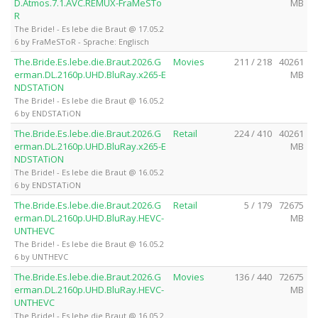
D.Atmos.7.1.AVC.REMUX-FraMeSTo
MB
R
The Bride! - Es lebe die Braut @ 17.05.2
6 by FraMeSToR - Sprache: Englisch
The.Bride.Es.lebe.die.Braut.2026.G
Movies
211 / 218
40261
erman.DL.2160p.UHD.BluRay.x265-E
MB
NDSTATiON
The Bride! - Es lebe die Braut @ 16.05.2
6 by ENDSTATiON
The.Bride.Es.lebe.die.Braut.2026.G
Retail
224 / 410
40261
erman.DL.2160p.UHD.BluRay.x265-E
MB
NDSTATiON
The Bride! - Es lebe die Braut @ 16.05.2
6 by ENDSTATiON
The.Bride.Es.lebe.die.Braut.2026.G
Retail
5 / 179
72675
erman.DL.2160p.UHD.BluRay.HEVC-
MB
UNTHEVC
The Bride! - Es lebe die Braut @ 16.05.2
6 by UNTHEVC
The.Bride.Es.lebe.die.Braut.2026.G
Movies
136 / 440
72675
erman.DL.2160p.UHD.BluRay.HEVC-
MB
UNTHEVC
The Bride! - Es lebe die Braut @ 16.05.2