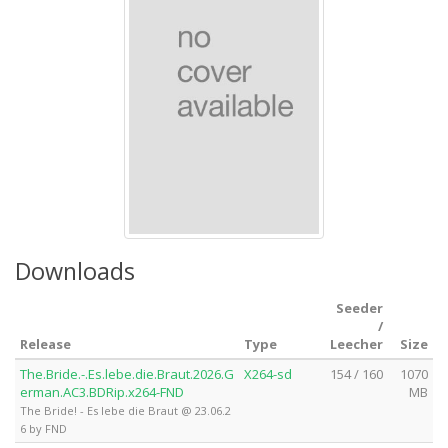
Downloads
Seeder
/
Release
Type
Leecher
Size
The.Bride.-.Es.lebe.die.Braut.2026.G
X264-sd
154 / 160
1070
erman.AC3.BDRip.x264-FND
MB
The Bride! - Es lebe die Braut @ 23.06.2
6 by FND