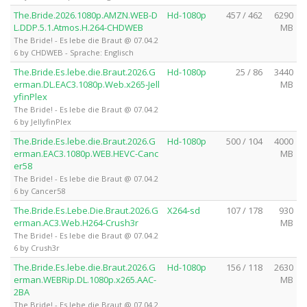
The.Bride.2026.1080p.AMZN.WEB-D
Hd-1080p
457 / 462
6290
L.DDP.5.1.Atmos.H.264-CHDWEB
MB
The Bride! - Es lebe die Braut @ 07.04.2
6 by CHDWEB - Sprache: Englisch
The.Bride.Es.lebe.die.Braut.2026.G
Hd-1080p
25 / 86
3440
erman.DL.EAC3.1080p.Web.x265-Jell
MB
yfinPlex
The Bride! - Es lebe die Braut @ 07.04.2
6 by JellyfinPlex
The.Bride.Es.lebe.die.Braut.2026.G
Hd-1080p
500 / 104
4000
erman.EAC3.1080p.WEB.HEVC-Canc
MB
er58
The Bride! - Es lebe die Braut @ 07.04.2
6 by Cancer58
The.Bride.Es.Lebe.Die.Braut.2026.G
X264-sd
107 / 178
930
erman.AC3.Web.H264-Crush3r
MB
The Bride! - Es lebe die Braut @ 07.04.2
6 by Crush3r
The.Bride.Es.lebe.die.Braut.2026.G
Hd-1080p
156 / 118
2630
erman.WEBRip.DL.1080p.x265.AAC-
MB
2BA
The Bride! - Es lebe die Braut @ 07.04.2