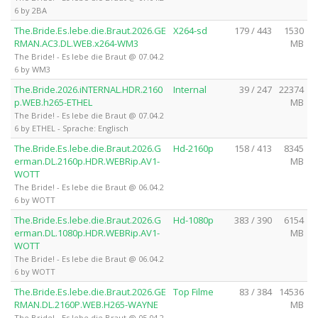
6 by 2BA
The.Bride.Es.lebe.die.Braut.2026.GE
X264-sd
179 / 443
1530
RMAN.AC3.DL.WEB.x264-WM3
MB
The Bride! - Es lebe die Braut @ 07.04.2
6 by WM3
The.Bride.2026.iNTERNAL.HDR.2160
Internal
39 / 247
22374
p.WEB.h265-ETHEL
MB
The Bride! - Es lebe die Braut @ 07.04.2
6 by ETHEL - Sprache: Englisch
The.Bride.Es.lebe.die.Braut.2026.G
Hd-2160p
158 / 413
8345
erman.DL.2160p.HDR.WEBRip.AV1-
MB
WOTT
The Bride! - Es lebe die Braut @ 06.04.2
6 by WOTT
The.Bride.Es.lebe.die.Braut.2026.G
Hd-1080p
383 / 390
6154
erman.DL.1080p.HDR.WEBRip.AV1-
MB
WOTT
The Bride! - Es lebe die Braut @ 06.04.2
6 by WOTT
The.Bride.Es.lebe.die.Braut.2026.GE
Top Filme
83 / 384
14536
RMAN.DL.2160P.WEB.H265-WAYNE
MB
The Bride! - Es lebe die Braut @ 05.04.2