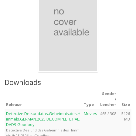
Downloads
Seeder
/
Release
Type
Leecher
Size
Detective.Dee.und.das.Geheimnis.des.H
Movies
465 / 308
5126
immels.GERMAN.2025.DL.COMPLETE.PAL.
MB
DVD9-Goodboy
Detective Dee und das Geheimnis des Himm
els @ 25.05.26 by Goodboy