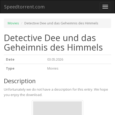
Speedtorrent.com
Toggl
naviga
Movies
Detective Dee und das Geheimnis des Himmels
Detective Dee und das
Geheimnis des Himmels
Date
03.05.2026
Type
Movies
Description
Unfortunately we do not have a description for this entry. We hope
you enjoy the download.