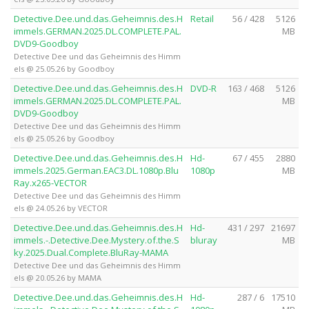
Detective.Dee.und.das.Geheimnis.des.H
Retail
56 / 428
5126
immels.GERMAN.2025.DL.COMPLETE.PAL.
MB
DVD9-Goodboy
Detective Dee und das Geheimnis des Himm
els @ 25.05.26 by Goodboy
Detective.Dee.und.das.Geheimnis.des.H
DVD-R
163 / 468
5126
immels.GERMAN.2025.DL.COMPLETE.PAL.
MB
DVD9-Goodboy
Detective Dee und das Geheimnis des Himm
els @ 25.05.26 by Goodboy
Detective.Dee.und.das.Geheimnis.des.H
Hd-
67 / 455
2880
immels.2025.German.EAC3.DL.1080p.Blu
1080p
MB
Ray.x265-VECTOR
Detective Dee und das Geheimnis des Himm
els @ 24.05.26 by VECTOR
Detective.Dee.und.das.Geheimnis.des.H
Hd-
431 / 297
21697
immels.-.Detective.Dee.Mystery.of.the.S
bluray
MB
ky.2025.Dual.Complete.BluRay-MAMA
Detective Dee und das Geheimnis des Himm
els @ 20.05.26 by MAMA
Detective.Dee.und.das.Geheimnis.des.H
Hd-
287 / 6
17510