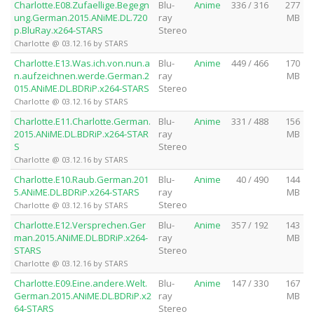
Charlotte.E08.Zufaellige.Begegn
Blu-
Anime
336 / 316
277
ung.German.2015.ANiME.DL.720
ray
MB
p.BluRay.x264-STARS
Stereo
Charlotte @ 03.12.16 by STARS
Charlotte.E13.Was.ich.von.nun.a
Blu-
Anime
449 / 466
170
n.aufzeichnen.werde.German.2
ray
MB
015.ANiME.DL.BDRiP.x264-STARS
Stereo
Charlotte @ 03.12.16 by STARS
Charlotte.E11.Charlotte.German.
Blu-
Anime
331 / 488
156
2015.ANiME.DL.BDRiP.x264-STAR
ray
MB
S
Stereo
Charlotte @ 03.12.16 by STARS
Charlotte.E10.Raub.German.201
Blu-
Anime
40 / 490
144
5.ANiME.DL.BDRiP.x264-STARS
ray
MB
Stereo
Charlotte @ 03.12.16 by STARS
Charlotte.E12.Versprechen.Ger
Blu-
Anime
357 / 192
143
man.2015.ANiME.DL.BDRiP.x264-
ray
MB
STARS
Stereo
Charlotte @ 03.12.16 by STARS
Charlotte.E09.Eine.andere.Welt.
Blu-
Anime
147 / 330
167
German.2015.ANiME.DL.BDRiP.x2
ray
MB
64-STARS
Stereo