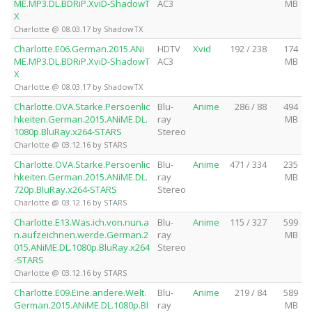
ME.MP3.DL.BDRiP.XviD-ShadowT
AC3
MB
X
Charlotte @ 08.03.17 by ShadowTX
Charlotte.E06.German.2015.ANi
HDTV
Xvid
192 / 238
174
ME.MP3.DL.BDRiP.XviD-ShadowT
AC3
MB
X
Charlotte @ 08.03.17 by ShadowTX
Charlotte.OVA.Starke.Persoenlic
Blu-
Anime
286 / 88
494
hkeiten.German.2015.ANiME.DL.
ray
MB
1080p.BluRay.x264-STARS
Stereo
Charlotte @ 03.12.16 by STARS
Charlotte.OVA.Starke.Persoenlic
Blu-
Anime
471 / 334
235
hkeiten.German.2015.ANiME.DL.
ray
MB
720p.BluRay.x264-STARS
Stereo
Charlotte @ 03.12.16 by STARS
Charlotte.E13.Was.ich.von.nun.a
Blu-
Anime
115 / 327
599
n.aufzeichnen.werde.German.2
ray
MB
015.ANiME.DL.1080p.BluRay.x264
Stereo
-STARS
Charlotte @ 03.12.16 by STARS
Charlotte.E09.Eine.andere.Welt.
Blu-
Anime
219 / 84
589
German.2015.ANiME.DL.1080p.Bl
ray
MB