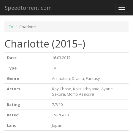
Speedtorrent.com
Toggl
naviga
Tv
Charlotte
Charlotte (2015–)
Date
16.03.2017
Type
Tv
Genre
Animation, Drama, Fantasy
Actors
Ray Chase, Koki Uchiyama, Ayane
Sakura, Momo Asakura
Rating
7.7/10
Rated
TV-PG/10
Land
Japan