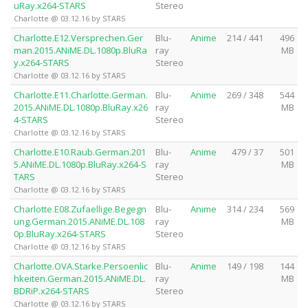
uRay.x264-STARS
Stereo
Charlotte @ 03.12.16 by STARS
Charlotte.E12.Versprechen.Ger
Blu-
Anime
214 / 441
496
man.2015.ANiME.DL.1080p.BluRa
ray
MB
y.x264-STARS
Stereo
Charlotte @ 03.12.16 by STARS
Charlotte.E11.Charlotte.German.
Blu-
Anime
269 / 348
544
2015.ANiME.DL.1080p.BluRay.x26
ray
MB
4-STARS
Stereo
Charlotte @ 03.12.16 by STARS
Charlotte.E10.Raub.German.201
Blu-
Anime
479 / 37
501
5.ANiME.DL.1080p.BluRay.x264-S
ray
MB
TARS
Stereo
Charlotte @ 03.12.16 by STARS
Charlotte.E08.Zufaellige.Begegn
Blu-
Anime
314 / 234
569
ung.German.2015.ANiME.DL.108
ray
MB
0p.BluRay.x264-STARS
Stereo
Charlotte @ 03.12.16 by STARS
Charlotte.OVA.Starke.Persoenlic
Blu-
Anime
149 / 198
144
hkeiten.German.2015.ANiME.DL.
ray
MB
BDRiP.x264-STARS
Stereo
Charlotte @ 03.12.16 by STARS