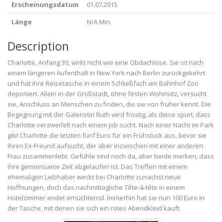
Erscheinungsdatum
01.07.2015
Länge
N/A Min.
Description
Charlotte, Anfang 30, wirkt nicht wie eine Obdachlose. Sie ist nach
einem längeren Aufenthalt in New York nach Berlin zurückgekehrt
und hat ihre Reisetasche in einem Schließfach am Bahnhof Zoo
deponiert. Allein in der Großstadt, ohne festen Wohnsitz, versucht
sie, Anschluss an Menschen zu finden, die sie von früher kennt. Die
Begegnung mit der Galeristin Ruth wird frostig, als diese spürt, dass
Charlotte verzweifelt nach einem Job sucht. Nach einer Nacht im Park
gibt Charlotte die letzten fünf Euro für ein Frühstück aus, bevor sie
ihren Ex-Freund aufsucht, der aber inzwischen mit einer anderen
Frau zusammenlebt. Gefühle sind noch da, aber beide merken, dass
ihre gemeinsame Zeit abgelaufen ist. Das Treffen mit einem
ehemaligen Liebhaber weckt bei Charlotte zunächst neue
Hoffnungen, doch das nachmittägliche Tête-à-tête in einem
Hotelzimmer endet ernüchternd. Immerhin hat sie nun 100 Euro in
der Tasche, mit denen sie sich ein rotes Abendkleid kauft.