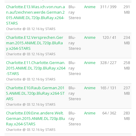
Charlotte.E13.Was.ich.von.nun.a
Blu-
Anime
311 / 399
291
n.aufzeichnen.werde.German.2
ray
MB
015.ANiME.DL.720p.BluRay.x264-
Stereo
STARS
Charlotte @ 03.12.16 by STARS
Charlotte.E12.Versprechen.Ger
Blu-
Anime
120 / 41
234
man.2015.ANiME.DL.720p.BluRa
ray
MB
y.x264-STARS
Stereo
Charlotte @ 03.12.16 by STARS
Charlotte.E11.Charlotte.German.
Blu-
Anime
328 / 227
258
2015.ANiME.DL.720p.BluRay.x264
ray
MB
-STARS
Stereo
Charlotte @ 03.12.16 by STARS
Charlotte.E10.Raub.German.201
Blu-
Anime
165 / 131
237
5.ANiME.DL.720p.BluRay.x264-ST
ray
MB
ARS
Stereo
Charlotte @ 03.12.16 by STARS
Charlotte.E09.Eine.andere.Welt.
Blu-
Anime
64 / 362
283
German.2015.ANiME.DL.720p.Blu
ray
MB
Ray.x264-STARS
Stereo
Charlotte @ 03.12.16 by STARS