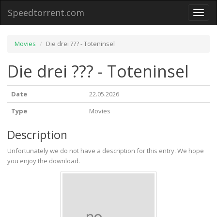
Speedtorrent.com
Toggl
naviga
Movies
Die drei ??? - Toteninsel
Die drei ??? - Toteninsel
Date
22.05.2026
Type
Movies
Description
Unfortunately we do not have a description for this entry. We hope
you enjoy the download.