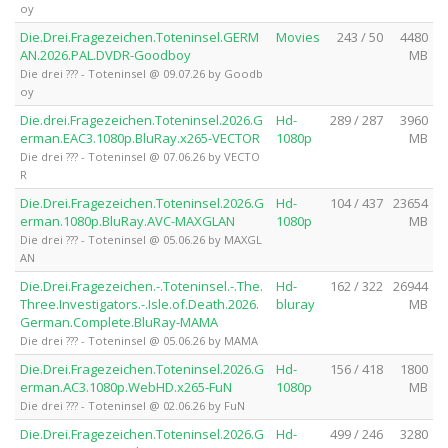
oy
Die.Drei.Fragezeichen.Toteninsel.GERM
Movies
243 / 50
4480
AN.2026.PAL.DVDR-Goodboy
MB
Die drei ??? - Toteninsel @ 09.07.26 by Goodb
oy
Die.drei.Fragezeichen.Toteninsel.2026.G
Hd-
289 / 287
3960
erman.EAC3.1080p.BluRay.x265-VECTOR
1080p
MB
Die drei ??? - Toteninsel @ 07.06.26 by VECTO
R
Die.Drei.Fragezeichen.Toteninsel.2026.G
Hd-
104 / 437
23654
erman.1080p.BluRay.AVC-MAXGLAN
1080p
MB
Die drei ??? - Toteninsel @ 05.06.26 by MAXGL
AN
Die.Drei.Fragezeichen.-.Toteninsel.-.The.
Hd-
162 / 322
26944
Three.Investigators.-.Isle.of.Death.2026.
bluray
MB
German.Complete.BluRay-MAMA
Die drei ??? - Toteninsel @ 05.06.26 by MAMA
Die.Drei.Fragezeichen.Toteninsel.2026.G
Hd-
156 / 418
1800
erman.AC3.1080p.WebHD.x265-FuN
1080p
MB
Die drei ??? - Toteninsel @ 02.06.26 by FuN
Die.Drei.Fragezeichen.Toteninsel.2026.G
Hd-
499 / 246
3280