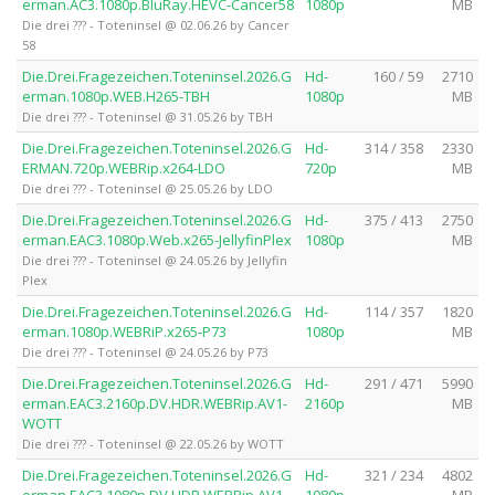
erman.AC3.1080p.BluRay.HEVC-Cancer58
1080p
MB
Die drei ??? - Toteninsel @ 02.06.26 by Cancer
58
Die.Drei.Fragezeichen.Toteninsel.2026.G
Hd-
160 / 59
2710
erman.1080p.WEB.H265-TBH
1080p
MB
Die drei ??? - Toteninsel @ 31.05.26 by TBH
Die.Drei.Fragezeichen.Toteninsel.2026.G
Hd-
314 / 358
2330
ERMAN.720p.WEBRip.x264-LDO
720p
MB
Die drei ??? - Toteninsel @ 25.05.26 by LDO
Die.Drei.Fragezeichen.Toteninsel.2026.G
Hd-
375 / 413
2750
erman.EAC3.1080p.Web.x265-JellyfinPlex
1080p
MB
Die drei ??? - Toteninsel @ 24.05.26 by Jellyfin
Plex
Die.Drei.Fragezeichen.Toteninsel.2026.G
Hd-
114 / 357
1820
erman.1080p.WEBRiP.x265-P73
1080p
MB
Die drei ??? - Toteninsel @ 24.05.26 by P73
Die.Drei.Fragezeichen.Toteninsel.2026.G
Hd-
291 / 471
5990
erman.EAC3.2160p.DV.HDR.WEBRip.AV1-
2160p
MB
WOTT
Die drei ??? - Toteninsel @ 22.05.26 by WOTT
Die.Drei.Fragezeichen.Toteninsel.2026.G
Hd-
321 / 234
4802
erman.EAC3.1080p.DV.HDR.WEBRip.AV1-
1080p
MB