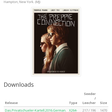
Hampton, New York. (MJ)
Downloads
Seeder
/
Release
Type
Leecher
Size
Das.Privatschueler-Kartell.2016.German.
X264-
217 / 196
1470