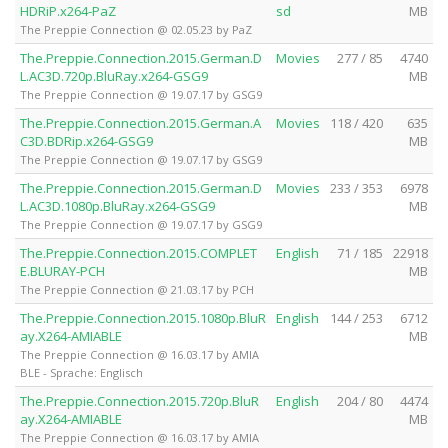
HDRiP.x264-PaZ
sd
MB
The Preppie Connection @ 02.05.23 by PaZ
The.Preppie.Connection.2015.German.D
Movies
277 / 85
4740
L.AC3D.720p.BluRay.x264-GSG9
MB
The Preppie Connection @ 19.07.17 by GSG9
The.Preppie.Connection.2015.German.A
Movies
118 / 420
635
C3D.BDRip.x264-GSG9
MB
The Preppie Connection @ 19.07.17 by GSG9
The.Preppie.Connection.2015.German.D
Movies
233 / 353
6978
L.AC3D.1080p.BluRay.x264-GSG9
MB
The Preppie Connection @ 19.07.17 by GSG9
The.Preppie.Connection.2015.COMPLET
English
71 / 185
22918
E.BLURAY-PCH
MB
The Preppie Connection @ 21.03.17 by PCH
The.Preppie.Connection.2015.1080p.BluR
English
144 / 253
6712
ay.X264-AMIABLE
MB
The Preppie Connection @ 16.03.17 by AMIA
BLE - Sprache: Englisch
The.Preppie.Connection.2015.720p.BluR
English
204 / 80
4474
ay.X264-AMIABLE
MB
The Preppie Connection @ 16.03.17 by AMIA