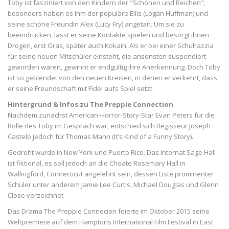
Toby ist fasziniert von den Kindern der "Schönen und Reichen",
besonders haben es ihm der populäre Ellis (Logan Huffman) und
seine schöne Freundin Alex (Lucy Fry) angetan. Um sie zu
beeindrucken, lässt er seine Kontakte spielen und besorgt ihnen
Drogen, erst Gras, später auch Kokain. Als er bei einer Schulrazzia
für seine neuen Mitschüler einsteht, die ansonsten suspendiert
geworden wären, gewinnt er endgültig ihre Anerkennung. Doch Toby
ist so geblendet von den neuen Kreisen, in denen er verkehrt, dass
er seine Freundschaft mit Fidel aufs Spiel setzt.
Hintergrund & Infos zu The Preppie Connection
Nachdem zunächst American-Horror-Story-Star Evan Peters für die
Rolle des Toby im Gespräch war, entschied sich Regisseur Joseph
Castelo jedoch für Thomas Mann (It's Kind of a Funny Story).
Gedreht wurde in New York und Puerto Rico. Das Internat Sage Hall
ist fiktional, es soll jedoch an die Choate Rosemary Hall in
Wallingford, Connecticut angelehnt sein, dessen Liste prominenter
Schüler unter anderem Jamie Lee Curtis, Michael Douglas und Glenn
Close verzeichnet.
Das Drama The Preppie Connecion feierte im Oktober 2015 seine
Weltpremiere auf dem Hamptons International Film Festival in East