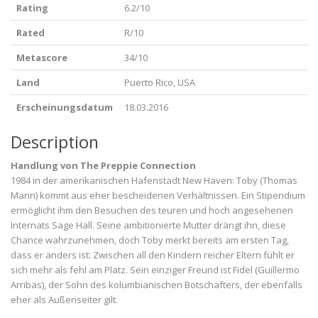
Rating
6.2/10
Rated
R/10
Metascore
34/10
Land
Puerto Rico, USA
Erscheinungsdatum
18.03.2016
Description
Handlung von The Preppie Connection
1984 in der amerikanischen Hafenstadt New Haven: Toby (Thomas
Mann) kommt aus eher bescheidenen Verhältnissen. Ein Stipendium
ermöglicht ihm den Besuchen des teuren und hoch angesehenen
Internats Sage Hall. Seine ambitionierte Mutter drängt ihn, diese
Chance wahrzunehmen, doch Toby merkt bereits am ersten Tag,
dass er anders ist: Zwischen all den Kindern reicher Eltern fühlt er
sich mehr als fehl am Platz. Sein einziger Freund ist Fidel (Guillermo
Arribas), der Sohn des kolumbianischen Botschafters, der ebenfalls
eher als Außenseiter gilt.