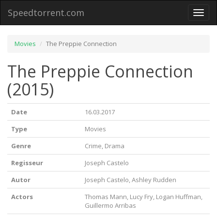
Speedtorrent.com
Toggl
naviga
Movies
The Preppie Connection
The Preppie Connection
(2015)
Date
16.03.2017
Type
Movies
Genre
Crime, Drama
Regisseur
Joseph Castelo
Autor
Joseph Castelo, Ashley Rudden
Actors
Thomas Mann, Lucy Fry, Logan Huffman,
Guillermo Arribas