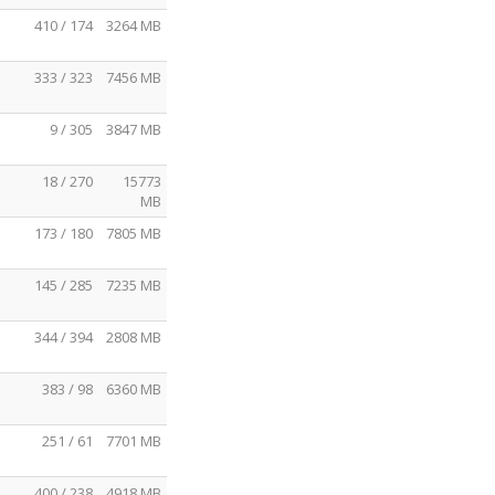
410 / 174
3264 MB
333 / 323
7456 MB
9 / 305
3847 MB
18 / 270
15773
MB
173 / 180
7805 MB
145 / 285
7235 MB
344 / 394
2808 MB
383 / 98
6360 MB
251 / 61
7701 MB
400 / 238
4918 MB