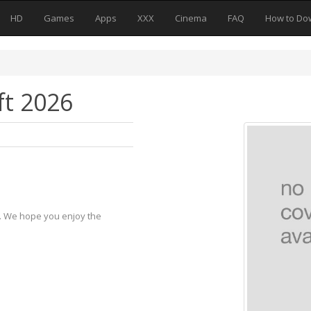
HD
Games
Apps
XXX
Cinema
FAQ
How to Do
ft 2026
y. We hope you enjoy the