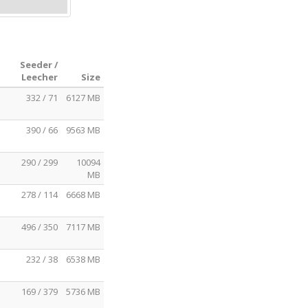
Seeder /
Leecher
Size
332 / 71
6127 MB
390 / 66
9563 MB
290 / 299
10094
MB
278 / 114
6668 MB
496 / 350
7117 MB
232 / 38
6538 MB
169 / 379
5736 MB