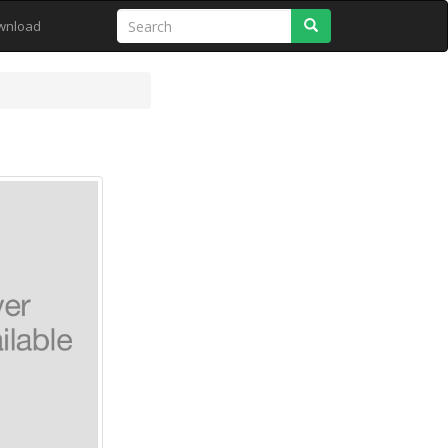
Search
wnload