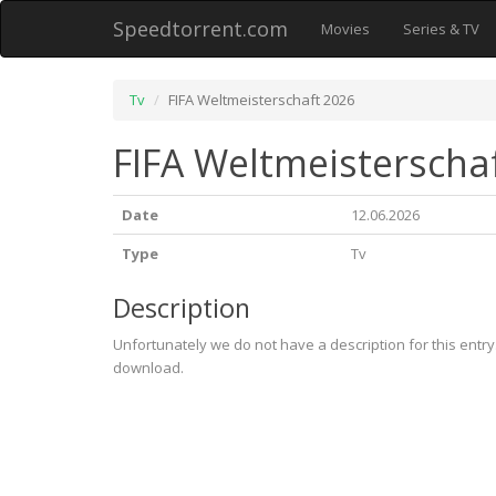
Speedtorrent.com
Movies
Series & TV
Tv
FIFA Weltmeisterschaft 2026
FIFA Weltmeisterscha
Date
12.06.2026
Type
Tv
Description
Unfortunately we do not have a description for this entr
download.