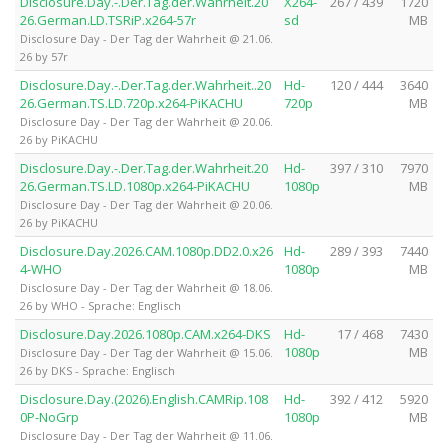
Disclosure.Day.-.Der.Tag.der.Wahrheit.20
X264-
267 / 439
1720
26.German.LD.TSRiP.x264-57r
sd
MB
Disclosure Day - Der Tag der Wahrheit @ 21.06.
26 by 57r
Disclosure.Day.-.Der.Tag.der.Wahrheit..20
Hd-
120 / 444
3640
26.German.TS.LD.720p.x264-PiKACHU
720p
MB
Disclosure Day - Der Tag der Wahrheit @ 20.06.
26 by PiKACHU
Disclosure.Day.-.Der.Tag.der.Wahrheit.20
Hd-
397 / 310
7970
26.German.TS.LD.1080p.x264-PiKACHU
1080p
MB
Disclosure Day - Der Tag der Wahrheit @ 20.06.
26 by PiKACHU
Disclosure.Day.2026.CAM.1080p.DD2.0.x26
Hd-
289 / 393
7440
4-WHO
1080p
MB
Disclosure Day - Der Tag der Wahrheit @ 18.06.
26 by WHO - Sprache: Englisch
Disclosure.Day.2026.1080p.CAM.x264-DKS
Hd-
17 / 468
7430
1080p
MB
Disclosure Day - Der Tag der Wahrheit @ 15.06.
26 by DKS - Sprache: Englisch
Disclosure.Day.(2026).English.CAMRip.108
Hd-
392 / 412
5920
0P-NoGrp
1080p
MB
Disclosure Day - Der Tag der Wahrheit @ 11.06.