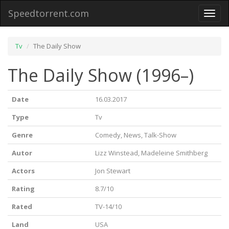
Speedtorrent.com
Toggl
naviga
Tv
The Daily Show
The Daily Show (1996–)
Date
16.03.2017
Type
Tv
Genre
Comedy, News, Talk-Show
Autor
Lizz Winstead, Madeleine Smithberg
Actors
Jon Stewart
Rating
8.7/10
Rated
TV-14/10
Land
USA