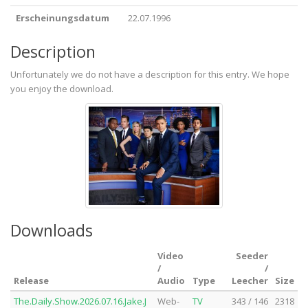
Erscheinungsdatum
22.07.1996
Description
Unfortunately we do not have a description for this entry. We hope
you enjoy the download.
Downloads
Video
Seeder
/
/
Release
Audio
Type
Leecher
Size
The.Daily.Show.2026.07.16.Jake.J
Web-
TV
343 / 146
2318