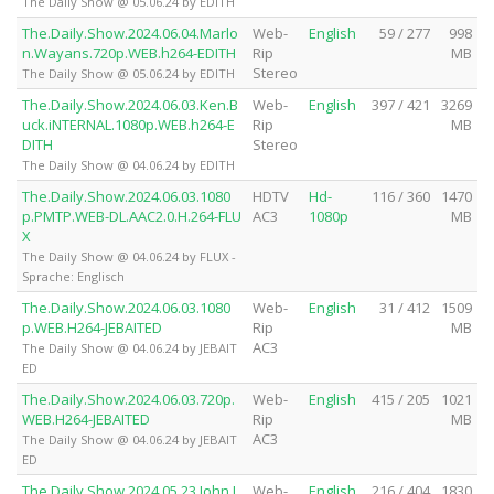
The Daily Show @ 05.06.24 by EDITH
The.Daily.Show.2024.06.04.Marlo
Web-
English
59 / 277
998
n.Wayans.720p.WEB.h264-EDITH
Rip
MB
Stereo
The Daily Show @ 05.06.24 by EDITH
The.Daily.Show.2024.06.03.Ken.B
Web-
English
397 / 421
3269
uck.iNTERNAL.1080p.WEB.h264-E
Rip
MB
DITH
Stereo
The Daily Show @ 04.06.24 by EDITH
The.Daily.Show.2024.06.03.1080
HDTV
Hd-
116 / 360
1470
p.PMTP.WEB-DL.AAC2.0.H.264-FLU
AC3
1080p
MB
X
The Daily Show @ 04.06.24 by FLUX -
Sprache: Englisch
The.Daily.Show.2024.06.03.1080
Web-
English
31 / 412
1509
p.WEB.H264-JEBAITED
Rip
MB
AC3
The Daily Show @ 04.06.24 by JEBAIT
ED
The.Daily.Show.2024.06.03.720p.
Web-
English
415 / 205
1021
WEB.H264-JEBAITED
Rip
MB
AC3
The Daily Show @ 04.06.24 by JEBAIT
ED
The.Daily.Show.2024.05.23.John.L
Web-
English
216 / 404
1830