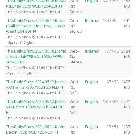
The.Daily.Show.2024.06.18.Rosali
Web-
English
142 / 292
1156
nd.Chao.720p.WEB.h264-EDITH
Rip
MB
Stereo
The Daily Show @ 19.06.24 by EDITH
The.Daily.Show.2024.06.17.Rev.D
Web-
Internal
130 / 300
2341
r.William.Barber.iNTERNAL.1080p.
Rip
MB
WEB.h264-EDITH
Stereo
The Daily Show @ 18.06.24 by EDITH
- Sprache: Englisch
The.Daily.Show.2024.06.10.Monic
Web-
Internal
177 / 48
2184
a.McNutt.iNTERNAL.1080p.WEB.h
Rip
MB
264-EDITH
Stereo
The Daily Show @ 18.06.24 by EDITH
- Sprache: Englisch
The.Daily.Show.2024.06.12.Jerem
Web-
English
67 / 39
1407
y.O.Harris.720p.WEB.h264-EDITH
Rip
MB
AAC
The Daily Show @ 13.06.24 by EDITH
The.Daily.Show.2024.06.12.Jerem
Web-
English
162 / 462
2571
y.O.Harris.1080p.WEB.h264-EDIT
Rip
MB
H
AAC
The Daily Show @ 13.06.24 by EDITH
The.Daily.Show.2024.06.11.Kevin.
Web-
English
29 / 53
1137
Bacon.720p.WEB.h264-EDITH
Rip
MB