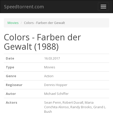
Speedtorrent.com
Toggl
naviga
Movies
Colors - Farben der Gewalt
Colors - Farben der
Gewalt (1988)
Date
16.03.2017
Type
Movies
Genre
Action
Regisseur
Dennis Hopper
Autor
Michael Schiffer
Actors
Sean Penn, Robert Duvall, Maria
Conchita Alonso, Randy Brooks, Grand L.
Bush