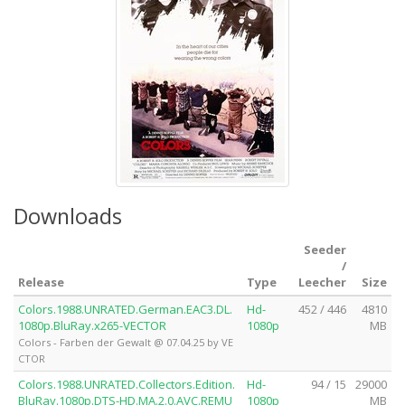
Downloads
Seeder
/
Release
Type
Leecher
Size
Colors.1988.UNRATED.German.EAC3.DL.
Hd-
452 / 446
4810
1080p.BluRay.x265-VECTOR
1080p
MB
Colors - Farben der Gewalt @ 07.04.25 by VE
CTOR
Colors.1988.UNRATED.Collectors.Edition.
Hd-
94 / 15
29000
BluRay.1080p.DTS-HD.MA.2.0.AVC.REMU
1080p
MB