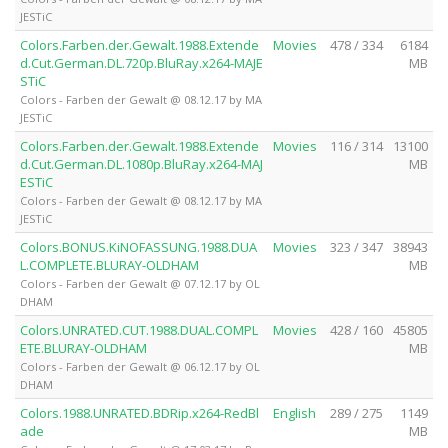
JESTiC
Colors.Farben.der.Gewalt.1988.Extende
Movies
478 / 334
6184
d.Cut.German.DL.720p.BluRay.x264-MAJE
MB
STiC
Colors - Farben der Gewalt @ 08.12.17 by MA
JESTiC
Colors.Farben.der.Gewalt.1988.Extende
Movies
116 / 314
13100
d.Cut.German.DL.1080p.BluRay.x264-MAJ
MB
ESTiC
Colors - Farben der Gewalt @ 08.12.17 by MA
JESTiC
Colors.BONUS.KiNOFASSUNG.1988.DUA
Movies
323 / 347
38943
L.COMPLETE.BLURAY-OLDHAM
MB
Colors - Farben der Gewalt @ 07.12.17 by OL
DHAM
Colors.UNRATED.CUT.1988.DUAL.COMPL
Movies
428 / 160
45805
ETE.BLURAY-OLDHAM
MB
Colors - Farben der Gewalt @ 06.12.17 by OL
DHAM
Colors.1988.UNRATED.BDRip.x264-RedBl
English
289 / 275
1149
ade
MB