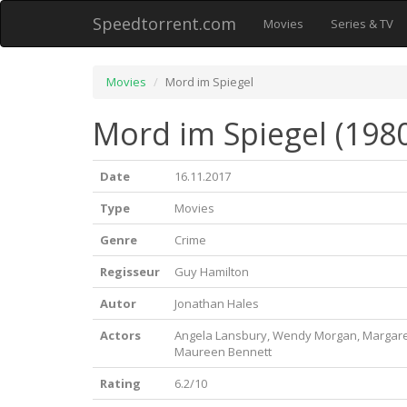
Speedtorrent.com
Movies
Series & TV
Movies
Mord im Spiegel
Mord im Spiegel (198
Date
16.11.2017
Type
Movies
Genre
Crime
Regisseur
Guy Hamilton
Autor
Jonathan Hales
Actors
Angela Lansbury, Wendy Morgan, Margaret
Maureen Bennett
Rating
6.2/10