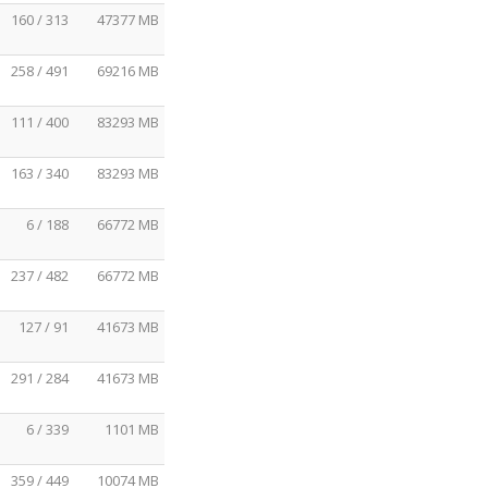
160 / 313
47377 MB
258 / 491
69216 MB
111 / 400
83293 MB
163 / 340
83293 MB
6 / 188
66772 MB
237 / 482
66772 MB
127 / 91
41673 MB
291 / 284
41673 MB
6 / 339
1101 MB
359 / 449
10074 MB