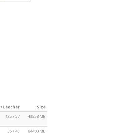
 / Leecher
Size
135 / 57
43558 MB
35 / 45
64400 MB