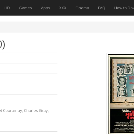
HD
Games
Apps
XXX
Cinema
FAQ
How to Do
0)
 Courtenay, Charles Gray,