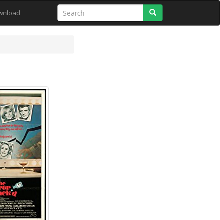
Search
wnload