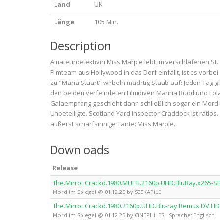
Land
UK
Länge
105 Min.
Description
Amateurdetektivin Miss Marple lebt im verschlafenen St.
Filmteam aus Hollywood in das Dorf einfällt, ist es vorbe
zu "Maria Stuart" wirbeln mächtig Staub auf: Jeden Tag g
den beiden verfeindeten Filmdiven Marina Rudd und Lola
Galaempfang geschieht dann schließlich sogar ein Mord. D
Unbeteiligte. Scotland Yard Inspector Craddock ist ratlos
äußerst scharfsinnige Tante: Miss Marple.
Downloads
Release
The.Mirror.Crackd.1980.MULTi.2160p.UHD.BluRay.x265-S
Mord im Spiegel @ 01.12.25 by SESKAPiLE
The.Mirror.Crackd.1980.2160p.UHD.Blu-ray.Remux.DV.HD
Mord im Spiegel @ 01.12.25 by CiNEPHiLES - Sprache: Englisch