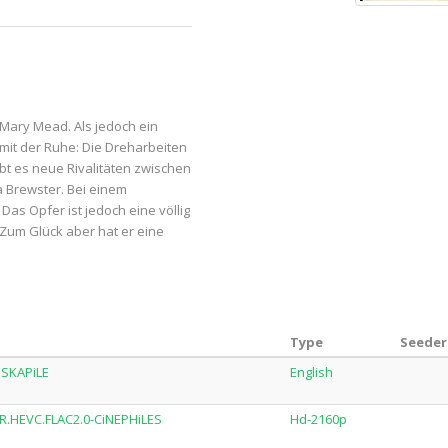
 Mary Mead. Als jedoch ein
i mit der Ruhe: Die Dreharbeiten
ibt es neue Rivalitäten zwischen
 Brewster. Bei einem
as Opfer ist jedoch eine völlig
. Zum Glück aber hat er eine
Type
Seeder
ESKAPiLE
English
R.HEVC.FLAC2.0-CiNEPHiLES
Hd-2160p