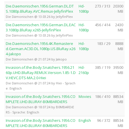
Die.Daemonischen.1956.German.DL.DT
Hd-
273 / 313
20300
S.1080p.BluRay.AVC.Remux-JellyfinPlex
1080p
MB
Die Dämonischen @ 13.03.26 by JellyfinPlex
Die.Daemonischen.1956.German.DL.EAC
Hd-
456 / 414
2430
3.1080p.BluRay.x265-JellyfinPlex
1080p
MB
Die Dämonischen @ 13.03.26 by JellyfinPlex
Die.Daemonischen.1956.4K.Remastere
Hd-
183 / 29
8888
d.German.AC3D.DL.1080p.US.BluRay.x26
1080p
MB
4-Jakopo
Die Dämonischen @ 21.07.24 by Jakopo
Invasion.of.the.Body.Snatchers.1956.21
Hd-
385 / 119
39500
60p.UHD.BluRay.REMUX.Version.1.85-1.D
2160p
MB
V.HEVC.DTS-MA.2.0-Hiei
Die Dämonischen @ 21.07.24 by Hiei - Sprach
e: Englisch
Invasion.of.the.Body.Snatchers.1956.CO
Movies
186 / 410
88534
MPLETE.UHD.BLURAY-B0MBARDiERS
MB
Die Dämonischen @ 18.07.24 by B0MBARDiE
RS - Sprache: Englisch
Invasion.of.the.Body.Snatchers.1956.CO
English
96 / 372
88534
MPLETE.UHD.BLURAY-B0MBARDiERS
MB