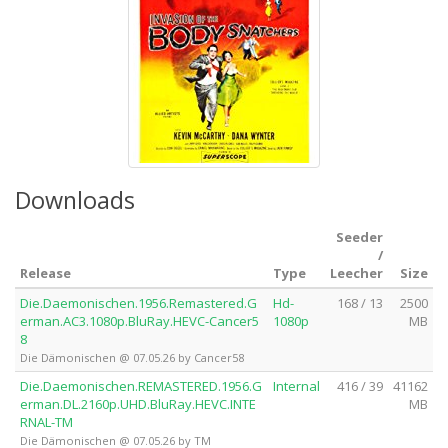
Downloads
Seeder
/
Release
Type
Leecher
Size
Die.Daemonischen.1956.Remastered.G
Hd-
168 / 13
2500
erman.AC3.1080p.BluRay.HEVC-Cancer5
1080p
MB
8
Die Dämonischen @ 07.05.26 by Cancer58
Die.Daemonischen.REMASTERED.1956.G
Internal
416 / 39
41162
erman.DL.2160p.UHD.BluRay.HEVC.INTE
MB
RNAL-TM
Die Dämonischen @ 07.05.26 by TM