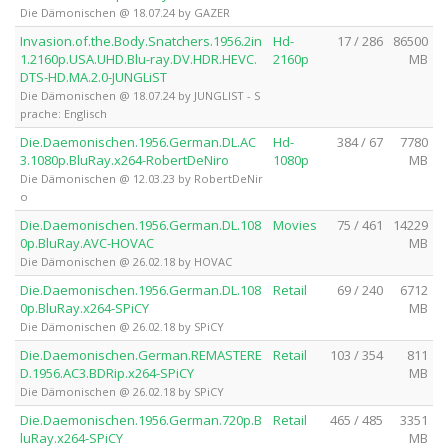
Die Dämonischen @ 18.07.24 by GAZER
Invasion.of.the.Body.Snatchers.1956.2in
Hd-
17 / 286
86500
1.2160p.USA.UHD.Blu-ray.DV.HDR.HEVC.
2160p
MB
DTS-HD.MA.2.0-JUNGLiST
Die Dämonischen @ 18.07.24 by JUNGLIST - S
prache: Englisch
Die.Daemonischen.1956.German.DL.AC
Hd-
384 / 67
7780
3.1080p.BluRay.x264-RobertDeNiro
1080p
MB
Die Dämonischen @ 12.03.23 by RobertDeNir
o
Die.Daemonischen.1956.German.DL.108
Movies
75 / 461
14229
0p.BluRay.AVC-HOVAC
MB
Die Dämonischen @ 26.02.18 by HOVAC
Die.Daemonischen.1956.German.DL.108
Retail
69 / 240
6712
0p.BluRay.x264-SPiCY
MB
Die Dämonischen @ 26.02.18 by SPiCY
Die.Daemonischen.German.REMASTERE
Retail
103 / 354
811
D.1956.AC3.BDRip.x264-SPiCY
MB
Die Dämonischen @ 26.02.18 by SPiCY
Die.Daemonischen.1956.German.720p.B
Retail
465 / 485
3351
luRay.x264-SPiCY
MB