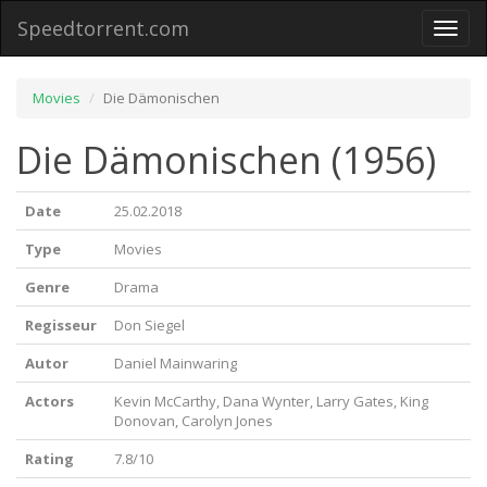
Speedtorrent.com
Toggl
naviga
Movies
Die Dämonischen
Die Dämonischen (1956)
Date
25.02.2018
Type
Movies
Genre
Drama
Regisseur
Don Siegel
Autor
Daniel Mainwaring
Actors
Kevin McCarthy, Dana Wynter, Larry Gates, King
Donovan, Carolyn Jones
Rating
7.8/10