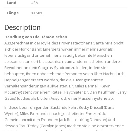
Land
USA
Länge
80 Min.
Description
Handlung von Die Dämonischen
Ausgerechnet in der Idylle des Provinzstädtchens Santa Mira bricht
sich der Horror Bahn: Einerseits wirken immer mehr zuvor als
lebenslustig und unternehmensfreudig bekannte Menschen
seltsam distanziert bis apathisch; zum anderen scheinen andere
Bewohner an dem Capgras-Syndrom zu leiden, indem sie
behaupten, ihnen nahestehende Personen seien über Nacht durch
Doppelgänger ersetzt worden, die die zuvor genannten
Verhaltensänderungen aufweisten. Dr. Miles Bennell (Kevin
McCarthy) steht vor einem Rätsel, Psychiater Dr. Dan Kauffman (Larry
Gates) tut dies als bloßen Ausdruck einer Massenhysterie ab.
In diese beunruhigenden Zustände kehrt Becky Driscoll (Dana
Wynter), Miles Exfreundin, nach gescheiterter Ehe zurück.
Gemeinsam mit den Freunden Jack Belicec (King Donovan) und
dessen Frau Teddy (Carolyn Jones) machen sie eine erschreckende