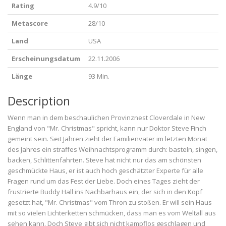
Rating
4.9/10
Metascore
28/10
Land
USA
Erscheinungsdatum
22.11.2006
Länge
93 Min.
Description
Wenn man in dem beschaulichen Provinznest Cloverdale in New
England von "Mr. Christmas" spricht, kann nur Doktor Steve Finch
gemeint sein. Seit Jahren zieht der Familienvater im letzten Monat
des Jahres ein straffes Weihnachtsprogramm durch: basteln, singen,
backen, Schlittenfahrten. Steve hat nicht nur das am schönsten
geschmückte Haus, er ist auch hoch geschätzter Experte für alle
Fragen rund um das Fest der Liebe. Doch eines Tages zieht der
frustrierte Buddy Hall ins Nachbarhaus ein, der sich in den Kopf
gesetzt hat, "Mr. Christmas" vom Thron zu stoßen. Er will sein Haus
mit so vielen Lichterketten schmücken, dass man es vom Weltall aus
sehen kann. Doch Steve gibt sich nicht kampflos geschlagen und