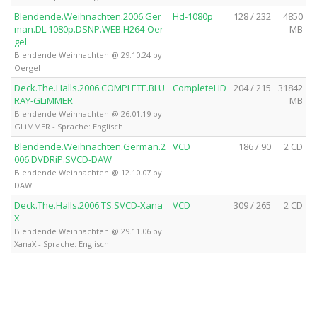
Blendende.Weihnachten.2006.Ger
Hd-1080p
128 / 232
4850
man.DL.1080p.DSNP.WEB.H264-Oer
MB
gel
Blendende Weihnachten @ 29.10.24 by
Oergel
Deck.The.Halls.2006.COMPLETE.BLU
CompleteHD
204 / 215
31842
RAY-GLiMMER
MB
Blendende Weihnachten @ 26.01.19 by
GLiMMER - Sprache: Englisch
Blendende.Weihnachten.German.2
VCD
186 / 90
2 CD
006.DVDRiP.SVCD-DAW
Blendende Weihnachten @ 12.10.07 by
DAW
Deck.The.Halls.2006.TS.SVCD-Xana
VCD
309 / 265
2 CD
X
Blendende Weihnachten @ 29.11.06 by
XanaX - Sprache: Englisch