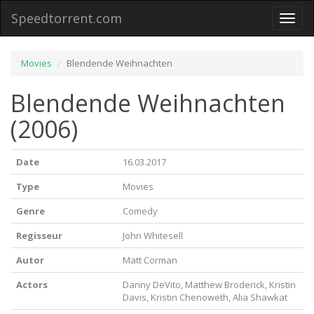
Speedtorrent.com
Toggl
naviga
Movies
Blendende Weihnachten
Blendende Weihnachten
(2006)
Date
16.03.2017
Type
Movies
Genre
Comedy
Regisseur
John Whitesell
Autor
Matt Corman
Actors
Danny DeVito, Matthew Broderick, Kristin
Davis, Kristin Chenoweth, Alia Shawkat