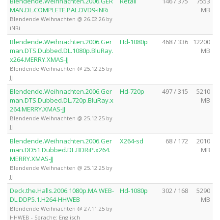
Blendende.Weihnachten.2006.GER
Retail
146 / 375
7553
MAN.DL.COMPLETE.PAL.DVD9-iNRi
MB
Blendende Weihnachten @ 26.02.26 by
iNRi
Blendende.Weihnachten.2006.Ger
Hd-1080p
468 / 336
12200
man.DTS.Dubbed.DL.1080p.BluRay.
MB
x264.MERRY.XMAS-JJ
Blendende Weihnachten @ 25.12.25 by
JJ
Blendende.Weihnachten.2006.Ger
Hd-720p
497 / 315
5210
man.DTS.Dubbed.DL.720p.BluRay.x
MB
264.MERRY.XMAS-JJ
Blendende Weihnachten @ 25.12.25 by
JJ
Blendende.Weihnachten.2006.Ger
X264-sd
68 / 172
2010
man.DD51.Dubbed.DL.BDRiP.x264.
MB
MERRY.XMAS-JJ
Blendende Weihnachten @ 25.12.25 by
JJ
Deck.the.Halls.2006.1080p.MA.WEB-
Hd-1080p
302 / 168
5290
DL.DDP5.1.H264-HHWEB
MB
Blendende Weihnachten @ 27.11.25 by
HHWEB - Sprache: Englisch