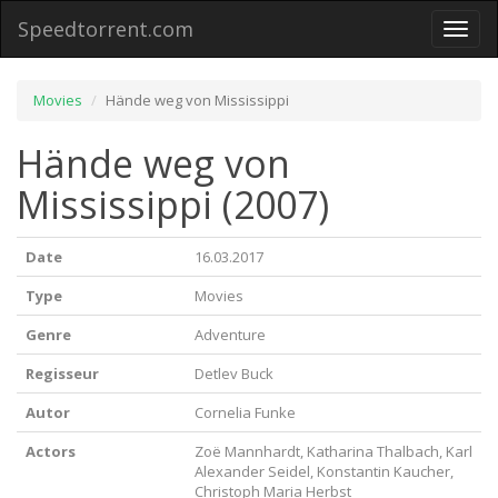
Speedtorrent.com
Toggl
naviga
Movies
Hände weg von Mississippi
Hände weg von
Mississippi (2007)
Date
16.03.2017
Type
Movies
Genre
Adventure
Regisseur
Detlev Buck
Autor
Cornelia Funke
Actors
Zoë Mannhardt, Katharina Thalbach, Karl
Alexander Seidel, Konstantin Kaucher,
Christoph Maria Herbst