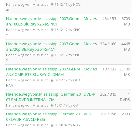
Hände weg von Mississippi @ 15.12.17 by HOV
AC
Haende.weg.von.Mississippi.2007.Germ
Movies
464 / 53
6709
an.1080p.BluRay.x264-SPiCY
MB
Hände weg von Mississippi @ 15.12.17 by SPiC
Y
Haende.weg.von.Mississippi.2007.Germ
Movies
324 / 180
4468
an.720p.BluRay.x264-SPiCY
MB
Hände weg von Mississippi @ 15.12.17 by SPiC
Y
Haende.weg.von.Mississippi.2007.GERM
Movies
18 / 133
33100
AN.COMPLETE.BLURAY-OLDHAM
MB
Hände weg von Mississippi @ 09.12.17 by OLD
HAM
Haende.weg.vom.Mississippi.German.20
DVD-R
202 / 315
1
07.PAL.DVDR.iNTERNAL-CiA
DVD5
Hände weg von Mississippi @ 15.01.17 by CiA
Haende.weg.von.Mississippi.German.20
VCD
381 / 156
2 CD
07.DVDRiP.SVCD-RSG
Hände weg von Mississippi @ 06.10.07 by RSG