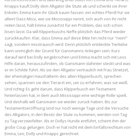
Knapps kauft Dolly dem Alligator die Stute ab und schenkt sie ihrer
Enkelin. Emma kann ihr Glück kaum fassen: ein echtes Pferd! Für sie
allein! Dass Missi, wie sie Mississippi nennt, sich auch von ihr nicht
reiten lässt, hält Emma zunächst für ein Problem, das sich schon
lösen lässt. Da will Klipperbuschs Neffe plötzlich das Pferd wieder
zurückkaufen. Klar, dass Emma auf diese Bitte hin nicht nur "nein!"
sagt, sondern misstrauisch wird: Denn plötzlich entdeckte Tierliebe
kann unmöglich der Grund für Gansmanns Anliegen sein. Kurz
darauf wird bei Dolly eingebrochen und Emma macht sich mit Leos
Hilfe daran, herauszufinden, ob Gansmann dahinter steckt und was
er im Schilde führt. Als sie den Alligator vertraulich mit Frau Strietzel,
der ehemaligen Haushälterin des alten Klipperbusch, sprechen
sehen, spannen sie den Tierarzt ein, um zu erfahren, was sie weiß.
Und richtig: Es geht darum, dass Klipperbusch ein Testament
hinterlassen hat, in dem auch Mississippi eine wichtige Rolle spielt.
Und deshalb will Gansmann sie wieder zurück haben. Bis zur
Testamentseröffnung sind nur noch wenige Tage und die Versuche
des Alligators, in den Besitz der Stute zu kommen, werden von Tag
zu Tag verzweifelter. Als er Dollys Hunde entführt, scheint ihm der
große Coup gelungen. Doch er hat nicht mit dem Einfallsreichtum von
Emma, Leo, Dolly und Knapps gerechnet.