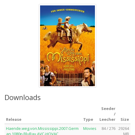
Downloads
Seeder
/
Release
Type
Leecher
Size
Haende.weg.von.Mississippi.2007.Germ
Movies
84 / 276
29264
an.1080p.BluRay.AVC-HOVAC
MB