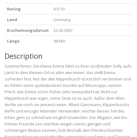
Rating
6.5/10
Land
Germany
Erscheinungsdatum
22.03.2007
Länge
98 Min.
Description
Sommerferien. Die kleine Emma fährt zu ihrer Großmutter Dolly aufs
Land. In dem kleinen Ort ist alles wie immer, das stellt Emma
zufrieden fest. Nur der alte Klipperbusch ist kürzlich verstorben und
es fehlen seine spektakulären Ausritte auf Mississippi, seinem
Pferd, das Emma schon früher sehr bewundert hat. Nicht nur
Klipperbusch war eigen, seine Stute ist es auch. Außer dem Alten
durfte sie noch nie jemand reiten. Albert Gansmann, Klipperbuschs
Neffe und einziger lebender Verwandter, möchte diesen Teil des
Erbes gern so schnell wie möglich loswerden. Der Alligator, wie ihn
Emmas Freunde Leo und Max wegen seines gierigen und
schmierigen Blickes nennen, holt deshalb den Pferdeschlachter.
Kurzentschlossen und tatkräftig unterstützt von Emma und Tierarzt