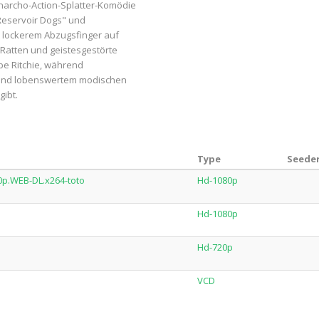
Anarcho-Action-Splatter-Komödie
Reservoir Dogs" und
t lockerem Abzugsfinger auf
 Ratten und geistesgestörte
abe Ritchie, während
 (und lobenswertem modischen
ibt.
Type
Seeder
0p.WEB-DL.x264-toto
Hd-1080p
Hd-1080p
Hd-720p
VCD