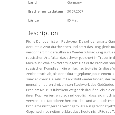
Land
Germany
Erscheinungsdatum
30.07.2007
Länge
95 Min.
Description
Richie Donovan ist ein Pechvogel. Da soll der smarte G
der Cote d'Azur durchziehen und setzt das Ding gleich m
verdonnert ihn daraufhin als Wiedergutmachung zur Bes
russischen Artefakts, das schwer gesichert im Tresor in 
Moskauer Wolkenkratzers lagert. Das erste Problem naht 
russischen Komplizen, die einfach zu trottelig für diese 
zeichnet sich ab, als der akkurat geplante Job in einem 
samt etlichern Geiseln im Fahrstuhl wieder finden, der se
menschenleeren dreizehnten Stockwerk des Gebäudes a
Problem Nr. 3: Es führt kein Weg nach draußen. Als die 
ihren Kopf verliert, wird schnell deutlich, dass sich noc
verwinkelten Korridoren herumtreibt - und wer auch immer 
Probleme nicht gerade verringern. Als ausgerechnet jetz
Gegenwehr schreiten ist klar, dass heute nicht Ritchies Ta