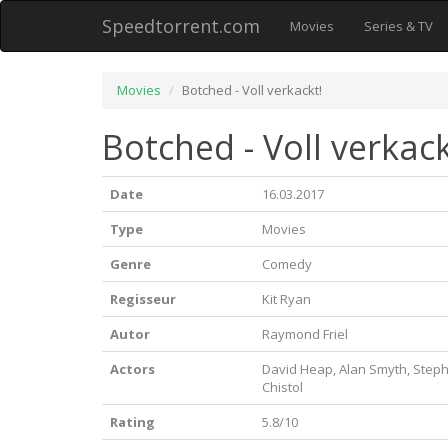
Speedtorrent.com
Movies
Series & TV
Movies
Botched - Voll verkackt!
Botched - Voll verkack
Date
16.03.2017
Type
Movies
Genre
Comedy
Regisseur
Kit Ryan
Autor
Raymond Friel
Actors
David Heap, Alan Smyth, Steph
Chistol
Rating
5.8/10