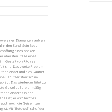
anove einen Diamantenraub an
al in den Sand. Sein Boss
chaffung eines antiken
der obersten Etage eines
in Gestalt von Ritchies
Welt sind. Das zweite Problem
Blutbad endet und sich Gauner
ine Benutzer störrisch im
blädt. Das wiederum führt zu
erste Geisel außerplanmäßig
h jemand anderes in den
es ist, er wird Richties
t auch noch die Geiseln zur
g ist. Mit "Botched" schuf der