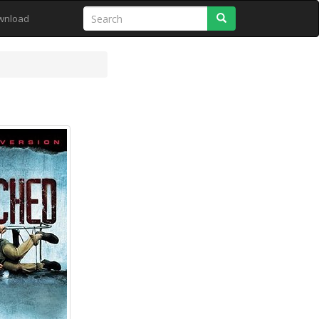
Search
wnload