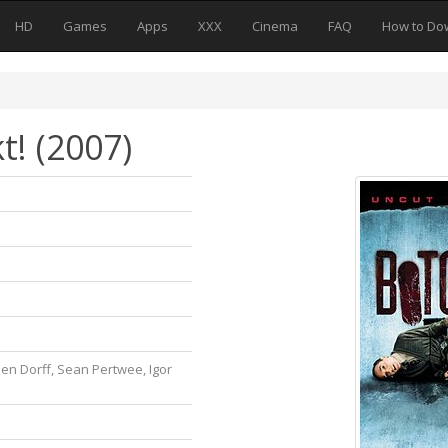
HD
Games
Apps
XXX
Cinema
FAQ
How to Do
t! (2007)
en Dorff, Sean Pertwee, Igor