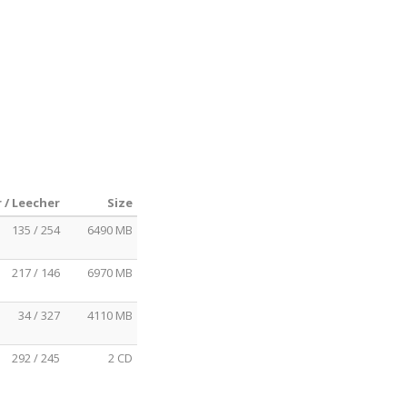
 / Leecher
Size
135 / 254
6490 MB
217 / 146
6970 MB
34 / 327
4110 MB
292 / 245
2 CD