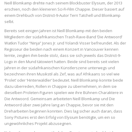
Neill Blomkamp drehte nach seinem Blockbuster Elysium, der 2013
erschien, noch den kleineren Sci-Fi-Film Chappie. Dieser basiert auf
einem Drehbuch von District-9-Autor Terri Tatchell und Blomkamp
selbt.
Bereits seit einigen Jahren ist Neill Blomkamp mit den beiden
Mitgliedern der südafrikanischen Trash-Rave-Band ‘Die Antwoord’
Watkin Tudor “Ninja” Jones Jr. und Yolandi Visser befreundet. Als der
Regisseur die beiden nach einem Konzert in Vancouver kennen
lernte, zeigten ihm beide stolz, dass sie sich jeweils das District-9-
Logo in den Mund tätowiert hatten. Beide sind bereits seit vielen
Jahren in der südafrikanischen Künstlerszene unterwegs und
bezeichnen ihren Musikstil als Zef, was auf Afrikaans so viel wie
‘Prolet’ oder ‘Hinterwäldler’ bedeutet. Neill Blomkamp konnte beide
dazu überreden, Rollen in Chappie zu übernehmen, in dem sie
dieselben Proleten-Figuren spielen wie ihre Bühnen-Charaktere in
Die Antwoord. Gemeinsam arbeiteten Neill Blomkamp und Die
Antwoord über zwei Jahre lang an Chappie, bevor sie mit den
Dreharbeiten beginnen konnten. Dies lag sicher auch daran, dass
Sony Pictures erst den Erfolg von Elysium benötigte, um ein so
ungewöhnliches Projekt abzusegnen.