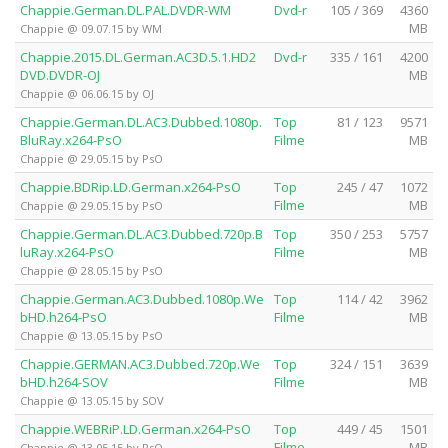
Chappie.German.DL.PAL.DVDR-WM
Dvd-r
105 / 369
4360
MB
Chappie @ 09.07.15 by WM
Chappie.2015.DL.German.AC3D.5.1.HD2
Dvd-r
335 / 161
4200
DVD.DVDR-OJ
MB
Chappie @ 06.06.15 by OJ
Chappie.German.DL.AC3.Dubbed.1080p.
Top
81 / 123
9571
BluRay.x264-PsO
Filme
MB
Chappie @ 29.05.15 by PsO
Chappie.BDRip.LD.German.x264-PsO
Top
245 / 47
1072
Filme
MB
Chappie @ 29.05.15 by PsO
Chappie.German.DL.AC3.Dubbed.720p.B
Top
350 / 253
5757
luRay.x264-PsO
Filme
MB
Chappie @ 28.05.15 by PsO
Chappie.German.AC3.Dubbed.1080p.We
Top
114 / 42
3962
bHD.h264-PsO
Filme
MB
Chappie @ 13.05.15 by PsO
Chappie.GERMAN.AC3.Dubbed.720p.We
Top
324 / 151
3639
bHD.h264-SOV
Filme
MB
Chappie @ 13.05.15 by SOV
Chappie.WEBRiP.LD.German.x264-PsO
Top
449 / 45
1501
Filme
MB
Chappie @ 13.05.15 by PsO