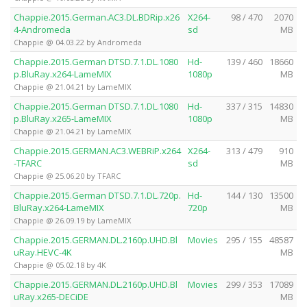
Chappie.2015.German.AC3.DL.BDRip.x26
X264-
98 / 470
2070
4-Andromeda
sd
MB
Chappie @ 04.03.22 by Andromeda
Chappie.2015.German DTSD.7.1.DL.1080
Hd-
139 / 460
18660
p.BluRay.x264-LameMIX
1080p
MB
Chappie @ 21.04.21 by LameMIX
Chappie.2015.German DTSD.7.1.DL.1080
Hd-
337 / 315
14830
p.BluRay.x265-LameMIX
1080p
MB
Chappie @ 21.04.21 by LameMIX
Chappie.2015.GERMAN.AC3.WEBRiP.x264
X264-
313 / 479
910
-TFARC
sd
MB
Chappie @ 25.06.20 by TFARC
Chappie.2015.German DTSD.7.1.DL.720p.
Hd-
144 / 130
13500
BluRay.x264-LameMIX
720p
MB
Chappie @ 26.09.19 by LameMIX
Chappie.2015.GERMAN.DL.2160p.UHD.Bl
Movies
295 / 155
48587
uRay.HEVC-4K
MB
Chappie @ 05.02.18 by 4K
Chappie.2015.GERMAN.DL.2160p.UHD.Bl
Movies
299 / 353
17089
uRay.x265-DECiDE
MB