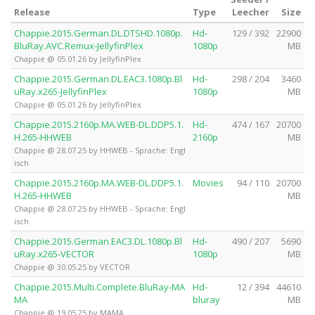
Release
Type
Leecher
Size
Chappie.2015.German.DL.DTSHD.1080p.
Hd-
129 / 392
22900
BluRay.AVC.Remux-JellyfinPlex
1080p
MB
Chappie @ 05.01.26 by JellyfinPlex
Chappie.2015.German.DL.EAC3.1080p.Bl
Hd-
298 / 204
3460
uRay.x265-JellyfinPlex
1080p
MB
Chappie @ 05.01.26 by JellyfinPlex
Chappie.2015.2160p.MA.WEB-DL.DDP5.1.
Hd-
474 / 167
20700
H.265-HHWEB
2160p
MB
Chappie @ 28.07.25 by HHWEB - Sprache: Engl
isch
Chappie.2015.2160p.MA.WEB-DL.DDP5.1.
Movies
94 / 110
20700
H.265-HHWEB
MB
Chappie @ 28.07.25 by HHWEB - Sprache: Engl
isch
Chappie.2015.German.EAC3.DL.1080p.Bl
Hd-
490 / 207
5690
uRay.x265-VECTOR
1080p
MB
Chappie @ 30.05.25 by VECTOR
Chappie.2015.Multi.Complete.BluRay-MA
Hd-
12 / 394
44610
MA
bluray
MB
Chappie @ 19.05.25 by MAMA