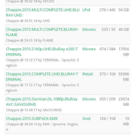
Chappie @ 05.02.18 by DECiDE
Chappie.2015.MULTi.COMPLETE.UHD.BLU
Uhd
276 / 440
56 GB
RAY-UHD
Chappie @ 30.01.18 by UHD
Chappie.2015.MULTi.COMPLETE.BLURAY-
Movies
333 / 33
40 GB
FLAME
Chappie @ 24.01.18 by FLAME
Chappie.2015.2160p.UHD.BluRay.x265-T
Movies
474 / 384
17056
ERMiNAL
MB
Chappie @ 19.12.17 by TERMiNAL - Sprache: E
nglisch
Chappie.2015.COMPLETE.UHD.BLURAY-T
Retail
373 / 109
55006
ERMiNAL
MB
Chappie @ 17.12.17 by TERMiNAL - Sprache: E
nglisch
Chappie.2015.German.DL.1080p.BluRay.
Movies
303 / 209
23674
AVC-SAViOURHD
MB
Chappie @ 13.08.17 by SAViOURHD
Chappie.2015.SUBPACK-EMX
Xvid
126 / 158
19
MB
Chappie @ 08.09.15 by EMX - Sprache: Englisc
h