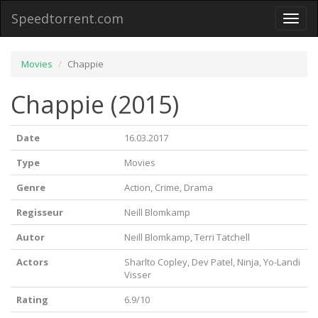
Speedtorrent.com
Toggl
naviga
Movies
Chappie
Chappie (2015)
Date
16.03.2017
Type
Movies
Genre
Action, Crime, Drama
Regisseur
Neill Blomkamp
Autor
Neill Blomkamp, Terri Tatchell
Actors
Sharlto Copley, Dev Patel, Ninja, Yo-Landi
Visser
Rating
6.9/10