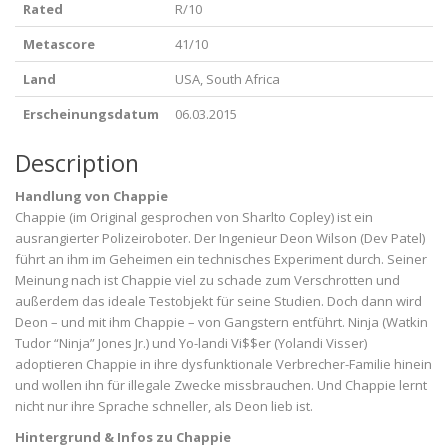
Rated
R/10
Metascore
41/10
Land
USA, South Africa
Erscheinungsdatum
06.03.2015
Description
Handlung von Chappie
Chappie (im Original gesprochen von Sharlto Copley) ist ein
ausrangierter Polizeiroboter. Der Ingenieur Deon Wilson (Dev Patel)
führt an ihm im Geheimen ein technisches Experiment durch. Seiner
Meinung nach ist Chappie viel zu schade zum Verschrotten und
außerdem das ideale Testobjekt für seine Studien. Doch dann wird
Deon – und mit ihm Chappie – von Gangstern entführt. Ninja (Watkin
Tudor “Ninja” Jones Jr.) und Yo-landi Vi$$er (Yolandi Visser)
adoptieren Chappie in ihre dysfunktionale Verbrecher-Familie hinein
und wollen ihn für illegale Zwecke missbrauchen. Und Chappie lernt
nicht nur ihre Sprache schneller, als Deon lieb ist.
Hintergrund & Infos zu Chappie