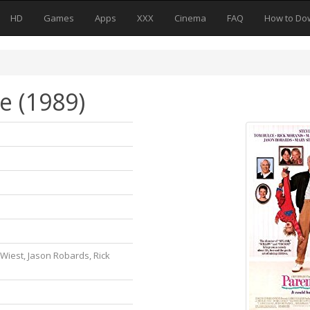
HD
Games
Apps
XXX
Cinema
FAQ
How to Do
e (1989)
Wiest, Jason Robards, Rick