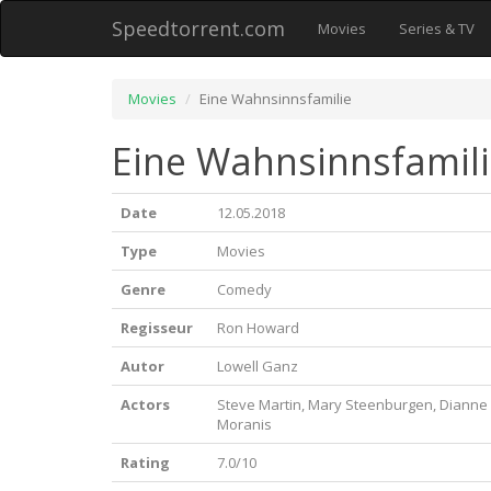
Speedtorrent.com
Movies
Series & TV
Movies
Eine Wahnsinnsfamilie
Eine Wahnsinnsfamili
Date
12.05.2018
Type
Movies
Genre
Comedy
Regisseur
Ron Howard
Autor
Lowell Ganz
Actors
Steve Martin, Mary Steenburgen, Dianne 
Moranis
Rating
7.0/10