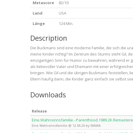
Metascore
82/10
Land
USA
Länge
124 Min.
Description
Die Buckmans sind eine moderne Familie, die sich die uralt
meine Kinder richtig? Im Zentrum des Sturms steht Gil, de
einzigartigen Sinn für Humor zu bewahren, während er gle
als liebevoller Vater und Ehemann mit einer erfolgreiche
bringen. Wie Gil und die übrigen Buckmans feststellen, l
Eltern häufig darin, die Kinder ganz einfach sie selbst sei
Downloads
Release
Eine.Wahnsinnsfamilie.-.Parenthood.1989.2K.Remast
Eine Wahnsinnsfamilie @ 12.06.26 by MAMA