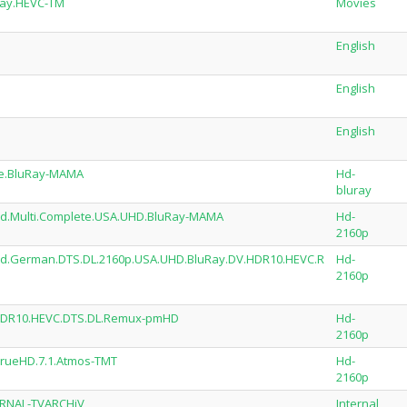
Ray.HEVC-TM
Movies
English
English
English
ete.BluRay-MAMA
Hd-
bluray
ed.Multi.Complete.USA.UHD.BluRay-MAMA
Hd-
2160p
red.German.DTS.DL.2160p.USA.UHD.BluRay.DV.HDR10.HEVC.R
Hd-
2160p
.HDR10.HEVC.DTS.DL.Remux-pmHD
Hd-
2160p
TrueHD.7.1.Atmos-TMT
Hd-
2160p
ERNAL-TVARCHiV
Internal