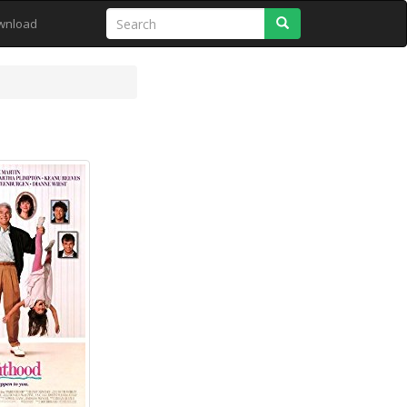
Search
wnload