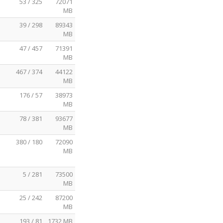
53 / 325
72071
MB
39 / 298
89343
MB
47 / 457
71391
MB
467 / 374
44122
MB
176 / 57
38973
MB
78 / 381
93677
MB
380 / 180
72090
MB
5 / 281
73500
MB
25 / 242
87200
MB
193 / 81
1732 MB