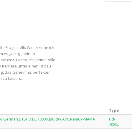
e Frage stellt: Wie erziehe ich
m es gelingt, seinen
ichzeitig versucht, seine Rolle
n Karriere unter einen Hut zu
iegt das Geheimnis perfekter
n zu lassen...
Type
ered.German.DTSHD.DL.1080p.BluRay.AVC.Remux-MAMA
Hd-
1080p