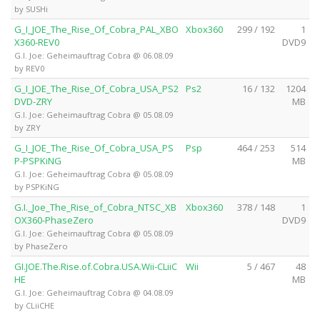
by SUSHi
G_I_JOE_The_Rise_Of_Cobra_PAL_XBO
Xbox360
299 / 192
1
X360-REV0
DVD9
G.I. Joe: Geheimauftrag Cobra @ 06.08.09
by REV0
G_I_JOE_The_Rise_Of_Cobra_USA_PS2
Ps2
16 / 132
1204
DVD-ZRY
MB
G.I. Joe: Geheimauftrag Cobra @ 05.08.09
by ZRY
G_I_JOE_The_Rise_Of_Cobra_USA_PS
Psp
464 / 253
514
P-PSPKiNG
MB
G.I. Joe: Geheimauftrag Cobra @ 05.08.09
by PSPKiNG
G.I._Joe_The_Rise_of_Cobra_NTSC_XB
Xbox360
378 / 148
1
OX360-PhaseZero
DVD9
G.I. Joe: Geheimauftrag Cobra @ 05.08.09
by PhaseZero
GI.JOE.The.Rise.of.Cobra.USA.Wii-CLiiC
Wii
5 / 467
48
HE
MB
G.I. Joe: Geheimauftrag Cobra @ 04.08.09
by CLiiCHE