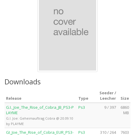
Downloads
Seeder /
Release
Type
Leecher
Size
G.I._Joe_The_Rise_of_Cobra_JB_PS3-P
Ps3
9 / 397
6860
LAYME
MB
G.I. Joe: Geheimauftrag Cobra @ 20.09.10
by PLAYME
GI_Joe_The_Rise_of_Cobra_EUR_PS3-
Ps3
310 / 264
7603