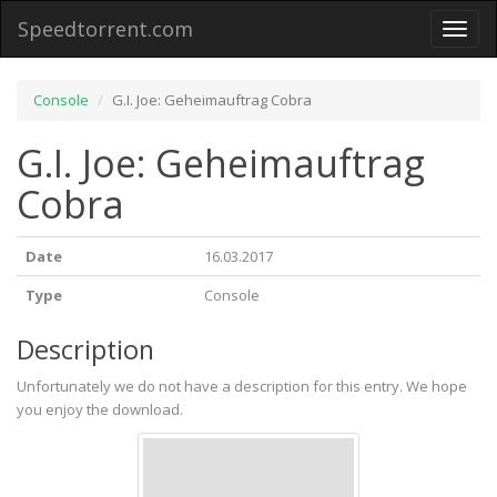
Speedtorrent.com
Toggl
naviga
Console
G.I. Joe: Geheimauftrag Cobra
G.I. Joe: Geheimauftrag
Cobra
Date
16.03.2017
Type
Console
Description
Unfortunately we do not have a description for this entry. We hope
you enjoy the download.