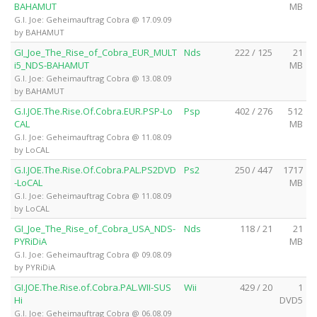
BAHAMUT
MB
G.I. Joe: Geheimauftrag Cobra @ 17.09.09
by BAHAMUT
GI_Joe_The_Rise_of_Cobra_EUR_MULT
Nds
222 / 125
21
i5_NDS-BAHAMUT
MB
G.I. Joe: Geheimauftrag Cobra @ 13.08.09
by BAHAMUT
G.I.JOE.The.Rise.Of.Cobra.EUR.PSP-Lo
Psp
402 / 276
512
CAL
MB
G.I. Joe: Geheimauftrag Cobra @ 11.08.09
by LoCAL
G.I.JOE.The.Rise.Of.Cobra.PAL.PS2DVD
Ps2
250 / 447
1717
-LoCAL
MB
G.I. Joe: Geheimauftrag Cobra @ 11.08.09
by LoCAL
GI_Joe_The_Rise_of_Cobra_USA_NDS-
Nds
118 / 21
21
PYRiDiA
MB
G.I. Joe: Geheimauftrag Cobra @ 09.08.09
by PYRiDiA
GI.JOE.The.Rise.of.Cobra.PAL.WII-SUS
Wii
429 / 20
1
Hi
DVD5
G.I. Joe: Geheimauftrag Cobra @ 06.08.09