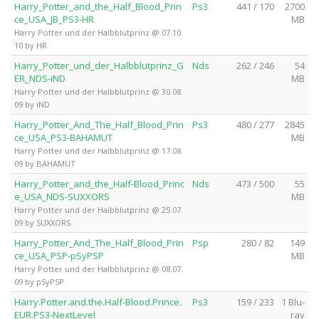
Harry_Potter_and_the_Half_Blood_Prin
Ps3
441 / 170
2700
ce_USA_JB_PS3-HR
MB
Harry Potter und der Halbblutprinz @ 07.10.
10 by HR
Harry_Potter_und_der_Halbblutprinz_G
Nds
262 / 246
54
ER_NDS-iND
MB
Harry Potter und der Halbblutprinz @ 30.08.
09 by iND
Harry_Potter_And_The_Half_Blood_Prin
Ps3
480 / 277
2845
ce_USA_PS3-BAHAMUT
MB
Harry Potter und der Halbblutprinz @ 17.08.
09 by BAHAMUT
Harry_Potter_and_the_Half-Blood_Princ
Nds
473 / 500
55
e_USA_NDS-SUXXORS
MB
Harry Potter und der Halbblutprinz @ 25.07.
09 by SUXXORS
Harry_Potter_And_The_Half_Blood_Prin
Psp
280 / 82
149
ce_USA_PSP-pSyPSP
MB
Harry Potter und der Halbblutprinz @ 08.07.
09 by pSyPSP
Harry.Potter.and.the.Half-Blood.Prince.
Ps3
159 / 233
1 Blu-
EUR.PS3-NextLevel
ray