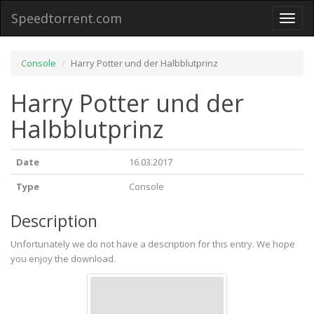
Speedtorrent.com
Toggl
naviga
Console
Harry Potter und der Halbblutprinz
Harry Potter und der
Halbblutprinz
Date
16.03.2017
Type
Console
Description
Unfortunately we do not have a description for this entry. We hope
you enjoy the download.