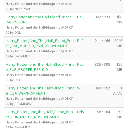
Harry Potter und der Halbblutprinz @ 07.07.
09 by NextLevel
Harry.Potter.and.the.Half.Blood.Prince.
Ps3
302 / 233
1 Blu-
PAL.PS3-DNL
ray
Harry Potter und der Halbblutprinz @ 07.07.
09 by DNL
Harry_Potter_And_The_Half_Blood_Prin
Ps2
211 / 166
2046
ce_PAL_MULTi10_PS2DVD-BAHAMUT
MB
Harry Potter und der Halbblutprinz @ 06.07.
09 by BAHAMUT
Harry_Potter_and_the_Half-Blood_Princ
Psp
326 / 398
150
e_EUR_PROPER_PSP-iND
MB
Harry Potter und der Halbblutprinz @ 01.07.
09 by iND
Harry_Potter_and_the_Half-Blood_Princ
Wii
380 / 192
1
e_USA_Wii-PROMiNENT
DVD5
Harry Potter und der Halbblutprinz @ 01.07.
09 by PROMiNENT
Harry_Potter_and_the_Half_Blood_Prin
Nds
158 / 164
52
ce_EUR_MULTi6_NDS-BAHAMUT
MB
Harry Potter und der Halbblutprinz @ 01.07.
09 by BAHAMUT