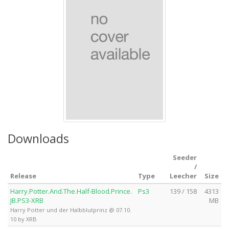
Downloads
Seeder
/
Release
Type
Leecher
Size
Harry.Potter.And.The.Half-Blood.Prince.
Ps3
139 / 158
4313
JB.PS3-XRB
MB
Harry Potter und der Halbblutprinz @ 07.10.
10 by XRB