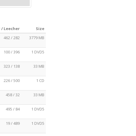
 / Leecher
Size
462 / 282
3779 MB
100 / 396
1 DVD5
323 / 138
33 MB
226 / 500
1 CD
458 / 32
33 MB
495 / 84
1 DVD5
19 / 489
1 DVD5