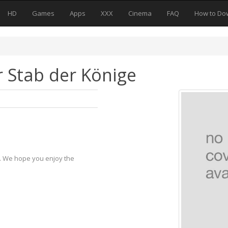
HD
Games
Apps
XXX
Cinema
FAQ
How to Do
r Stab der Könige
y. We hope you enjoy the