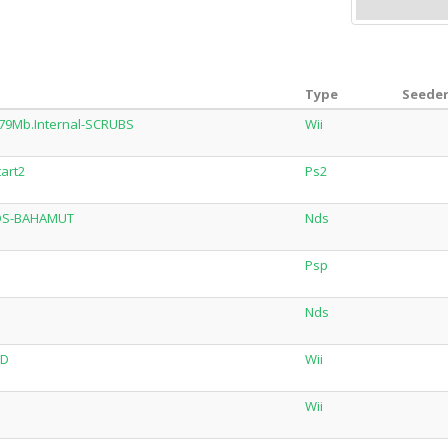
Type
Seeder
3779Mb.Internal-SCRUBS
Wii
art2
Ps2
NDS-BAHAMUT
Nds
Psp
Nds
RD
Wii
Wii