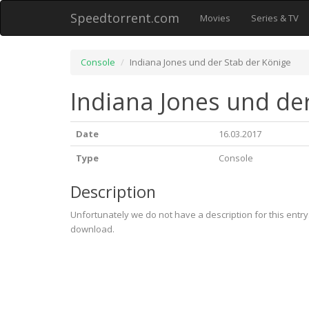
Speedtorrent.com
Movies
Series & TV
Console
Indiana Jones und der Stab der Könige
Indiana Jones und de
Date
16.03.2017
Type
Console
Description
Unfortunately we do not have a description for this entr
download.