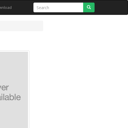
Search
wnload