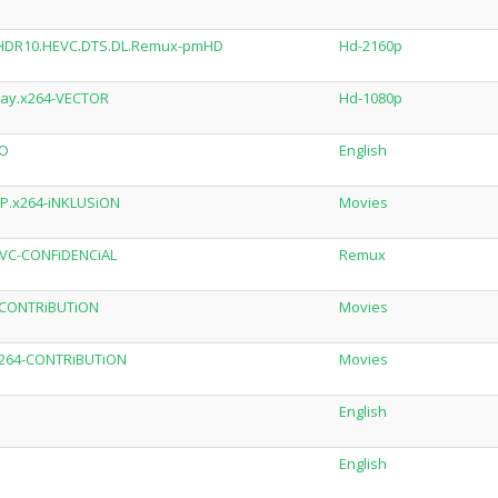
.HDR10.HEVC.DTS.DL.Remux-pmHD
Hd-2160p
Ray.x264-VECTOR
Hd-1080p
TO
English
P.x264-iNKLUSiON
Movies
AVC-CONFiDENCiAL
Remux
4-CONTRiBUTiON
Movies
.x264-CONTRiBUTiON
Movies
English
English