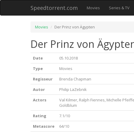
Speedtorrent.com
Movies
Series & TV
Movies
Der Prinz von Ägypten
Der Prinz von Ägypten
Date
05.10.2018
Type
Movies
Regisseur
Brenda Chapman
Autor
Philip LaZebnik
Actors
Val Kilmer, Ralph Fiennes, Michelle Pfeiffe
Goldblum
Rating
7.1/10
Metascore
64/10