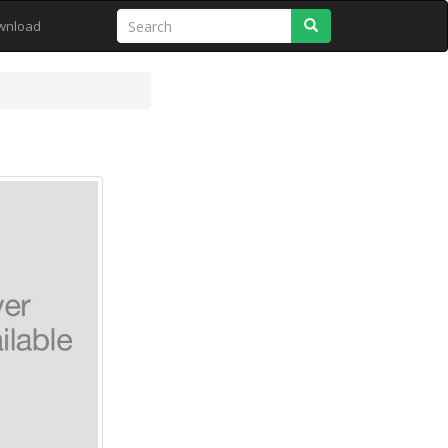
Search
wnload