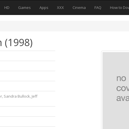
HD
Games
Apps
XXX
Cinema
FAQ
How to Do
 (1998)
r, Sandra Bullock, Jeff