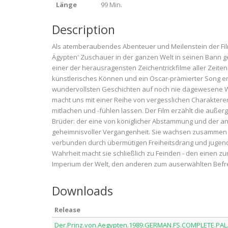
Länge
99 Min.
Description
Als atemberaubendes Abenteuer und Meilenstein der Film
Ägypten' Zuschauer in der ganzen Welt in seinen Bann ge
einer der herausragensten Zeichentrickfilme aller Zeiten
künstlerisches Können und ein Oscar-prämierter Song e
wundervollsten Geschichten auf noch nie dagewesene W
macht uns mit einer Reihe von vergesslichen Charakter
mitlachen und -fühlen lassen. Der Film erzählt die auße
Brüder: der eine von königlicher Abstammung und der a
geheimnisvoller Vergangenheit. Sie wachsen zusammen in
verbunden durch übermütigen Freiheitsdrang und jugend
Wahrheit macht sie schließlich zu Feinden - den einen z
Imperium der Welt, den anderen zum auserwählten Befre
Downloads
Release
Der.Prinz.von.Aegypten.1989.GERMAN.FS.COMPLETE.PAL