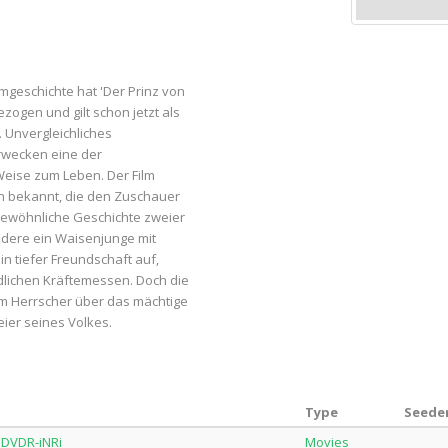
geschichte hat 'Der Prinz von
zogen und gilt schon jetzt als
. Unvergleichliches
rwecken eine der
eise zum Leben. Der Film
en bekannt, die den Zuschauer
rgewöhnliche Geschichte zweier
ndere ein Waisenjunge mit
 tiefer Freundschaft auf,
lichen Kräftemessen. Doch die
um Herrscher über das mächtige
ier seines Volkes.
Type
Seeder
.DVDR-iNRi
Movies