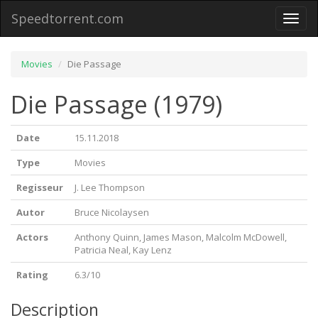
Speedtorrent.com
Toggl
naviga
Movies
Die Passage
Die Passage (1979)
Date
15.11.2018
Type
Movies
Regisseur
J. Lee Thompson
Autor
Bruce Nicolaysen
Actors
Anthony Quinn, James Mason, Malcolm McDowell,
Patricia Neal, Kay Lenz
Rating
6.3/10
Description