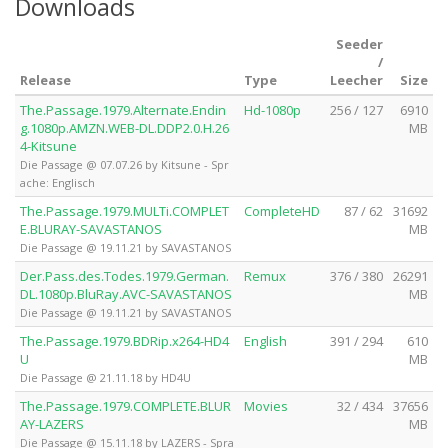
Downloads
Seeder
/
Release
Type
Leecher
Size
The.Passage.1979.Alternate.Endin
Hd-1080p
256 / 127
6910
g.1080p.AMZN.WEB-DL.DDP2.0.H.26
MB
4-Kitsune
Die Passage @ 07.07.26 by Kitsune - Spr
ache: Englisch
The.Passage.1979.MULTi.COMPLET
CompleteHD
87 / 62
31692
E.BLURAY-SAVASTANOS
MB
Die Passage @ 19.11.21 by SAVASTANOS
Der.Pass.des.Todes.1979.German.
Remux
376 / 380
26291
DL.1080p.BluRay.AVC-SAVASTANOS
MB
Die Passage @ 19.11.21 by SAVASTANOS
The.Passage.1979.BDRip.x264-HD4
English
391 / 294
610
U
MB
Die Passage @ 21.11.18 by HD4U
The.Passage.1979.COMPLETE.BLUR
Movies
32 / 434
37656
AY-LAZERS
MB
Die Passage @ 15.11.18 by LAZERS - Spra